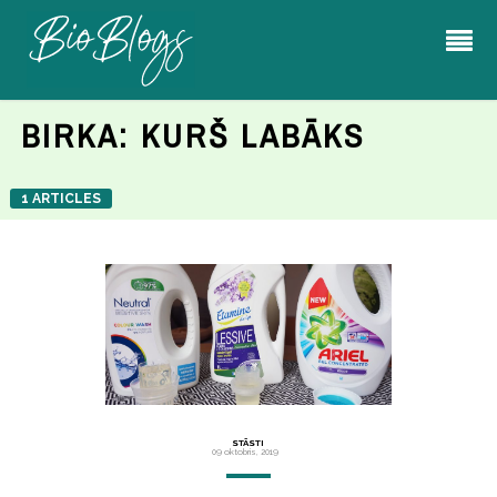
BIRKA:
KURŠ LABĀKS
1 ARTICLES
STĀSTI
09 oktobris, 2019