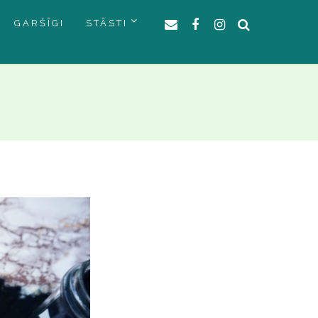
GARŠĪGI
STĀSTI