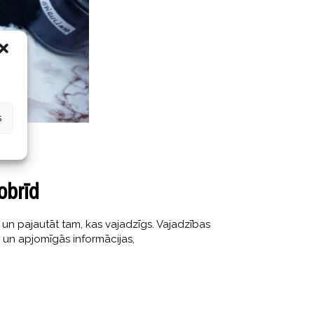
s
obrīd
ī un pajautāt tam, kas vajadzīgs. Vajadzības
m un apjomīgās informācijas,