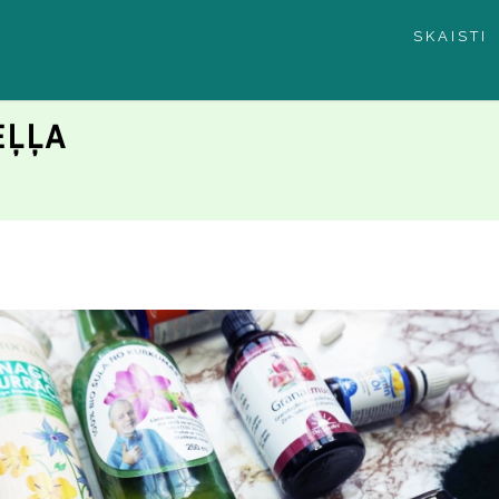
SKAISTI
EĻĻA