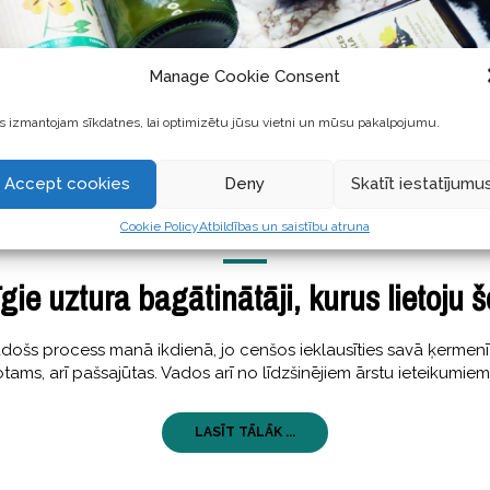
Manage Cookie Consent
 izmantojam sīkdatnes, lai optimizētu jūsu vietni un mūsu pakalpojumu.
Accept cookies
Deny
Skatīt iestatījumu
Cookie Policy
Atbildības un saistību atruna
STĀSTI
12 jūlijs, 2018
gie uztura bagātinātāji, kurus lietoju š
 radošs process manā ikdienā, jo cenšos ieklausīties savā ķermen
ams, arī pašsajūtas. Vados arī no līdzšinējiem ārstu ieteikumie
LASĪT TĀLĀK ...