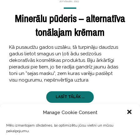
20 Februāris, 2019
Minerālu pūderis – alternatīva
tonālajam krēmam
Kā pusaudžu gados uzsāku, tā turpināju daudzus
gadus lietot smagus un ļoti ādu sedzošus
dekoratīvās kosmētikas produktus. Biju ārkārtīgi
pieradusi pie tiem, jo tie radīja gandrīz jaunu ādas
toni un ”sejas masku”, zem kuras varēju paslēpt
visu nogurumu, nepilnvērtīga uztura
LASĪT TĀLĀK ...
Manage Cookie Consent
Mēs izmantojam sīkdatnes, lai optimizētu jūsu vietni un mūsu
pakalpojumu.