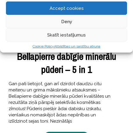
Accept cookies
Deny
Skatīt iestatījumus
SKAISTI
26 Aprīlis, 2017
Cookie Policy
Atbildības un saistību atruna
Bellapierre dabīgie minerālu
pūderi – 5 in 1
Gan pati lietojot, gan arī dzirdot daudzu citu
meiteņu un grima mākslinieku atsauksmes –
Bellapierre dabīgie minerālu pūderi kvalitātes un
rezultāta ziņā pārspēj selektīvās kosmētikas
zīmolus! Pūderis piešķir ādai dabisku izskatu,
vienlaikus nomaskējot ādas nepilnības un
izlīdzinot sejas toni. Nezinātājs