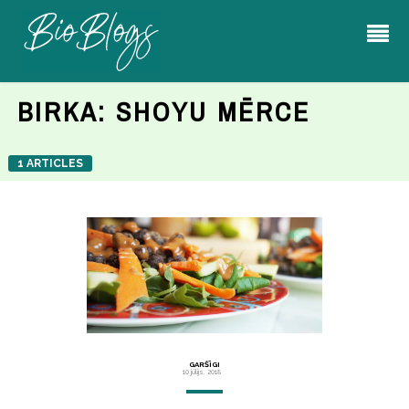
BIRKA:
SHOYU MĒRCE
1 ARTICLES
GARŠĪGI
10 jūlijs, 2018