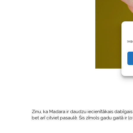
Mēs
Zinu, ka Madara ir daudzu iecienītākais dabīgais z
bet arī citviet pasaulē. Šis zīmols gadu gaitā ir ļo