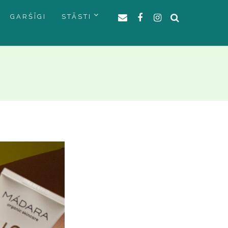
GARŠĪGI
STĀSTI