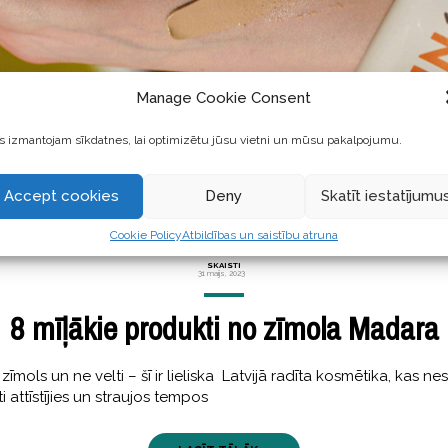
Manage Cookie Consent
 izmantojam sīkdatnes, lai optimizētu jūsu vietni un mūsu pakalpojumu.
Accept cookies
Deny
Skatīt iestatījumu
Cookie Policy
Atbildības un saistību atruna
SKAISTI
31 maijs, 2023
8 mīļākie produkti no zīmola Madara
īmols un ne velti – šī ir lieliska Latvijā radīta kosmētika, kas ne
ti attīstījies un straujos tempos