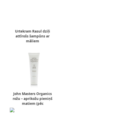
Urtekram Rasul dziļi
attīrošs šampūns ar
māliem
John Masters Organics
rožu – aprikožu pieniņš
matiem (pēc