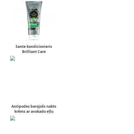
Sante kondicionieris
Brilliant Care
Antipodes barojošs nakts
krēms ar avokado eļļu