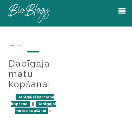
10 jūlijs, 2018
Dabīgajai
matu
kopšanai
«
Dabīgajai ķermeņa
kopšanai
||
Dabīgajai
mutes kopšanai
»