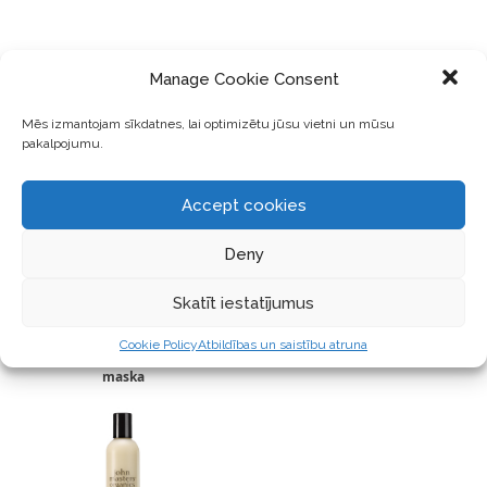
Manage Cookie Consent
John Masters Organics
medus un hibiskusrozes
Mēs izmantojam sīkdatnes, lai optimizētu jūsu vietni un mūsu
matu atjaunotājs
pakalpojumu.
Accept cookies
Deny
Skatīt iestatījumus
John Masters Organics
Cookie Policy
Atbildības un saistību atruna
rožu un aprikožu matu
maska