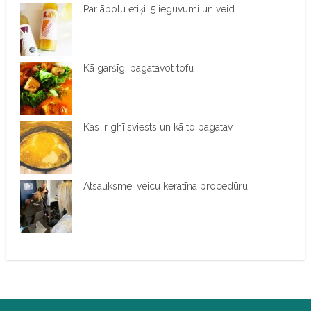
Par ābolu etiķi. 5 ieguvumi un veid...
Kā garšīgi pagatavot tofu
Kas ir ghī sviests un kā to pagatav...
Atsauksme: veicu keratīna procedūru...