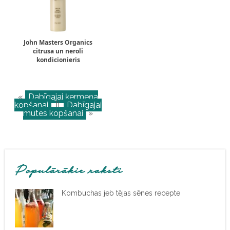
John Masters Organics
citrusa un neroli
kondicionieris
«
Dabīgajai ķermeņa
kopšanai
||
Dabīgajai
mutes kopšanai
»
Populārākie raksti
Kombuchas jeb tējas sēnes recepte