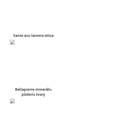
Sante acu lainera otiņa
Bellapierre minerālu
pūderis Ivory