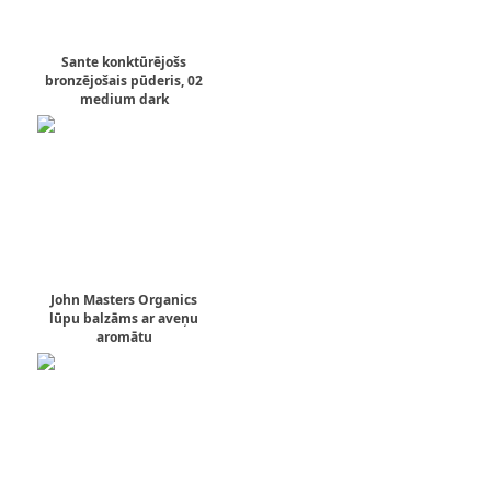
Sante konktūrējošs
bronzējošais pūderis, 02
medium dark
John Masters Organics
lūpu balzāms ar aveņu
aromātu