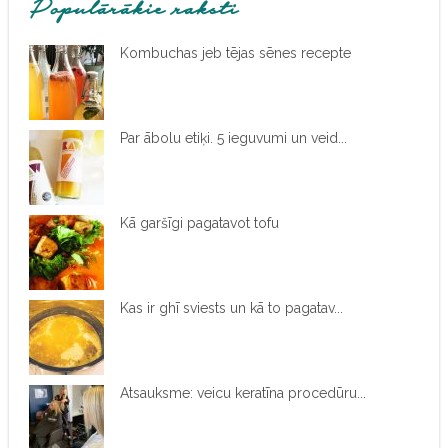
Populārākie raksti
Kombuchas jeb tējas sēnes recepte
Par ābolu etiķi. 5 ieguvumi un veid...
Kā garšīgi pagatavot tofu
Kas ir ghī sviests un kā to pagatav...
Atsauksme: veicu keratīna procedūru...