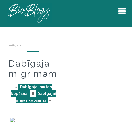
10 jūlijs, 2018
Dabīgaja
m grimam
«
Dabīgajai mutes
kopšanai
||
Dabīgajai
mājas kopšanai
»