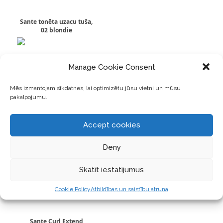
Sante tonēta uzacu tuša,
02 blondie
Manage Cookie Consent
Mēs izmantojam sīkdatnes, lai optimizētu jūsu vietni un mūsu
pakalpojumu.
Sante matēta lūpu krāsa,
Accept cookies
06 blissful terra
Deny
Skatīt iestatījumus
Cookie Policy
Atbildības un saistību atruna
Sante Curl Extend