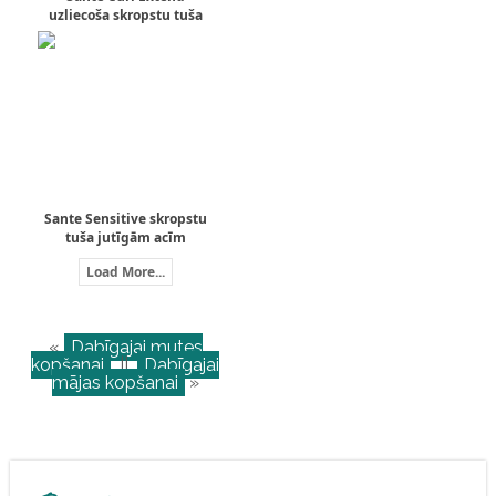
uzliecoša skropstu tuša
Sante Sensitive skropstu
tuša jutīgām acīm
Load More...
«
Dabīgajai mutes
kopšanai
||
Dabīgajai
mājas kopšanai
»