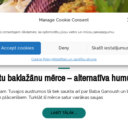
Manage Cookie Consent
 izmantojam sīkdatnes, lai optimizētu jūsu vietni un mūsu pakalpojumu.
Accept cookies
Deny
Skatīt iestatījumu
Cookie Policy
Atbildības un saistību atruna
GARŠĪGI
09 maijs, 2018
ētu baklažānu mērce – alternatīva hu
am. Tuvajos austrumos tā tiek saukta arī par Baba Ganoush un baud
plācenīšiem. Turklāt šī mērce satur vairākas saujas
LASĪT TĀLĀK ...