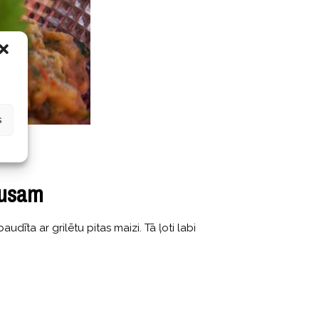
s
musam
īta ar grilētu pitas maizi. Tā ļoti labi