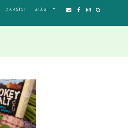
GARŠĪGI
STĀSTI