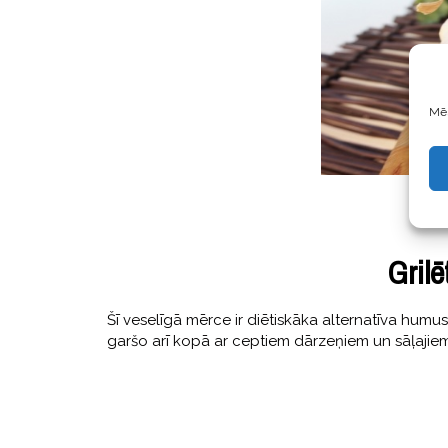
Mēs
Gril
Šī veselīgā mērce ir diētiskāka alternatīva humus
garšo arī kopā ar ceptiem dārzeņiem un sāļajiem 