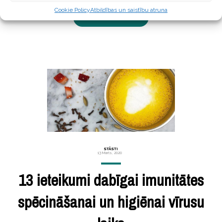
Cookie Policy
Atbildības un saistību atruna
LASĪT TĀLĀK ...
STĀSTI
13 Marts, 2020
13 ieteikumi dabīgai imunitātes
spēcināšanai un higiēnai vīrusu