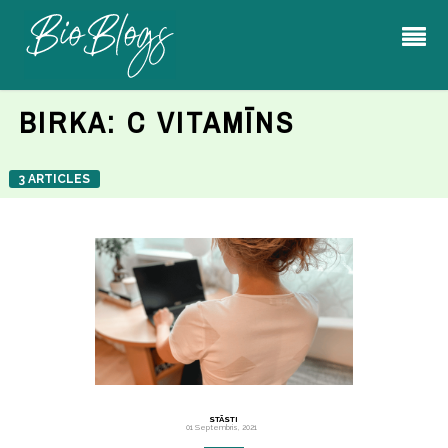
BIRKA:
C VITAMĪNS
3 ARTICLES
STĀSTI
01 Septembris, 2021