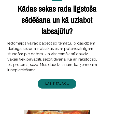
Kādas sekas rada ilgstoša
sēdēšana un kā uzlabot
labsajūtu?
Iedomājos vairāk papētīt šo tematu, jo daudziem
darbīgā sezona ir atsākusies ar potenciāli ilgām
stundām pie datora. Un visticamāk arī daudzi
vakari tiek pavadīti, sēžot dīvānā. Kā arī rakstot šo,
es, protams, sēžu. Mēs daudzi zinām, ka ķermenim
ir nepieciešama
LASĪT TĀLĀK ...