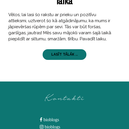
laika
Vēlos, lai lasi šo rakstu ar prieku un pozitīvu
attieksmi, uztverot šo kā atgādinājumu, ka mums ir
jāpievēršas rūpēm par sevi. Tās var būt foršas,
garšīgas, jautras! Mēs savu mājokli varam šajā laikā
piepildīt ar siltumu, smaržām, tīrību. Pavadīt laiku,
LASĪT TĀLĀK ...
Kontakti
bioblogs
bioblogs