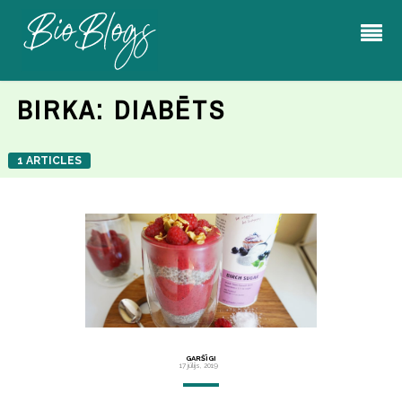
BIRKA:
DIABĒTS
1 ARTICLES
GARŠĪGI
17 jūlijs, 2019