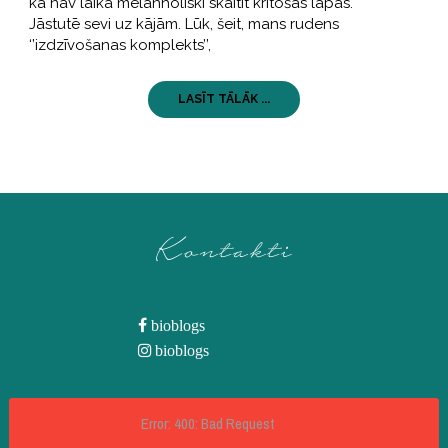
ka nav laika melanholiski skaitīt krītošās lapas.
Jāstutē sevi uz kājām. Lūk, šeit, mans rudens
‘’izdzīvošanas komplekts’’,
LASĪT TĀLĀK ...
Kontakti
bioblogs
bioblogs
Error: 400: Bad Request