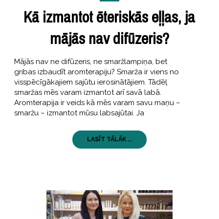
Kā izmantot ēteriskās eļļas, ja
mājās nav difūzeris?
Mājās nav ne difūzeris, ne smaržlampiņa, bet
gribas izbaudīt aromterapiju? Smarža ir viens no
visspēcīgākajiem sajūtu ierosinātājiem. Tādēļ
smaržas mēs varam izmantot arī savā labā.
Aromterapija ir veids kā mēs varam savu maņu –
smaržu – izmantot mūsu labsajūtai. Ja
LASĪT TĀLĀK ...