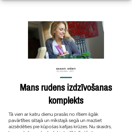
SKAISTI
,
STĀSTI
05 oktobris, 2017
Mans rudens izdzīvošanas
komplekts
Tā vien ar katru dienu prasās no rītiem ilgāk
pavārtīties siltajā un mīkstajā segā un mazliet
aizsēdēties pie kūpošas kafijas krūzes. Nu skaidrs,