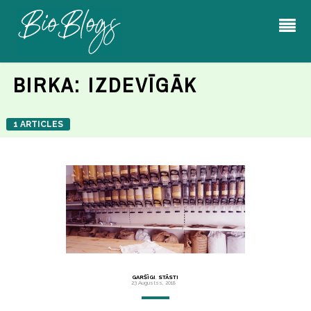
BIRKA:
IZDEVĪGĀK
1 ARTICLES
GARŠĪGI
,
STĀSTI
23 Augustss, 2018