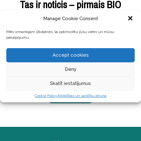
Tas ir noticis – pirmais BIO
beziepakojumu veikals Latvijā –
Manage Cookie Consent
Zeroveikals
Mēs izmantojam sīkdatnes, lai optimizētu jūsu vietni un mūsu
pakalpojumu.
Tadadamm…Ilgi gaidīts un skaists notikums – ir
atvēries Zeroveikals – pirmais BIO beziepakojuma
Accept cookies
preču veikals Latvijā, Rīgā – Kr. Barona ielā 28.
Veikals trāpīgi ieaicina ar asprātīgiem saukļiem, kas
Deny
piepilda zaļi domājošo cilvēku ilgas – ”maisiņu
nevajag” un ”pildīsim burkas
Skatīt iestatījumus
Cookie Policy
Atbildības un saistību atruna
LASĪT TĀLĀK ...