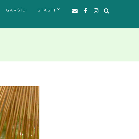
GARŠĪGI
STĀSTI