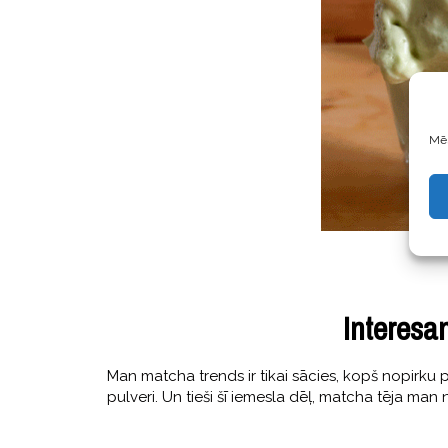
Mēs
Interesa
Man matcha trends ir tikai sācies, kopš nopirku 
pulveri. Un tieši šī iemesla dēļ, matcha tēja man n