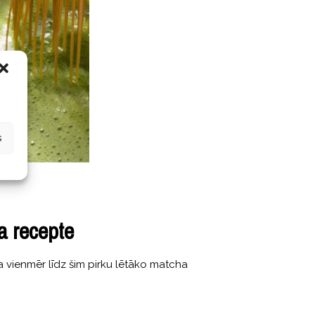
s
a recepte
ka vienmēr līdz šim pirku lētāko matcha