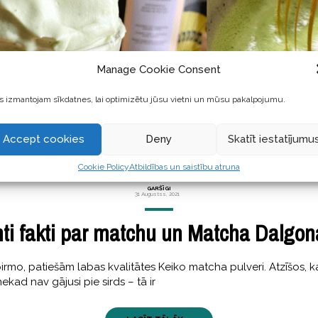
Manage Cookie Consent
 izmantojam sīkdatnes, lai optimizētu jūsu vietni un mūsu pakalpojumu.
Accept cookies
Deny
Skatīt iestatījumu
Cookie Policy
Atbildības un saistību atruna
GARŠĪGI
31 Augustss, 2021
nti fakti par matchu un Matcha Dalgon
pirmo, patiešām labas kvalitātes Keiko matcha pulveri. Atzīšos, 
ekad nav gājusi pie sirds – tā ir