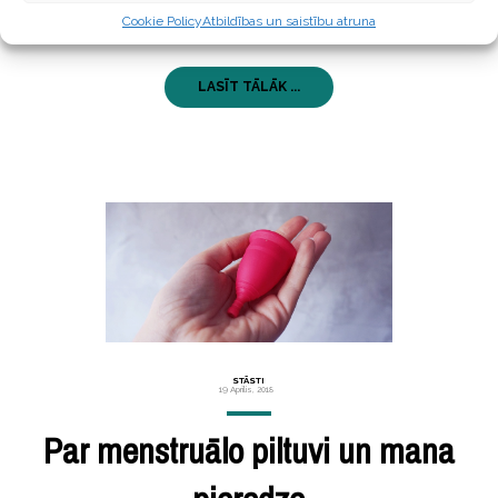
demonstrēju arī triku kā sekundes laikā atklāt, kas
Cookie Policy
Atbildības un saistību atruna
par sastāvdaļām ir
LASĪT TĀLĀK ...
STĀSTI
19 Aprīlis, 2018
Par menstruālo piltuvi un mana