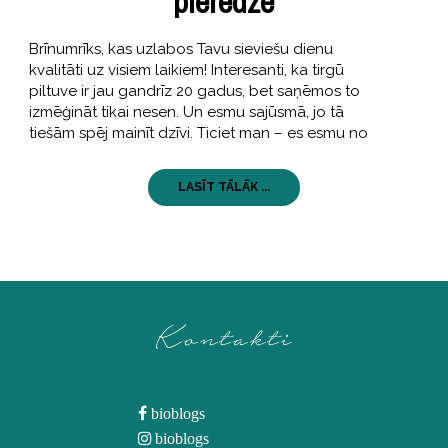
pieredze
Brīnumrīks, kas uzlabos Tavu sieviešu dienu
kvalitāti uz visiem laikiem! Interesanti, ka tirgū
piltuve ir jau gandrīz 20 gadus, bet saņēmos to
izmēģināt tikai nesen. Un esmu sajūsmā, jo tā
tiešām spēj mainīt dzīvi. Ticiet man – es esmu no
LASĪT TĀLĀK ...
Kontakti
bioblogs
bioblogs