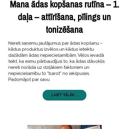
Mana ādas kopšanas rutīna – 1.
daļa – attīrīšana, pīlings un
tonizēšana
Nereti saņemu jautājumus par ādas kopšanu –
kādus produktus izvēlos un kādus ieteiktu
dažādām ādas nepieciešamībām. Vēlos ievadā
teikt, ka esmu pārbaudījusi to, ka ādas stāvoklis
nereti norāda uz dziļākiem faktoriem un
nepieciešamību to ”barot” no iekšpuses.
Padomājot par savu
LASĪT TĀLĀK ...