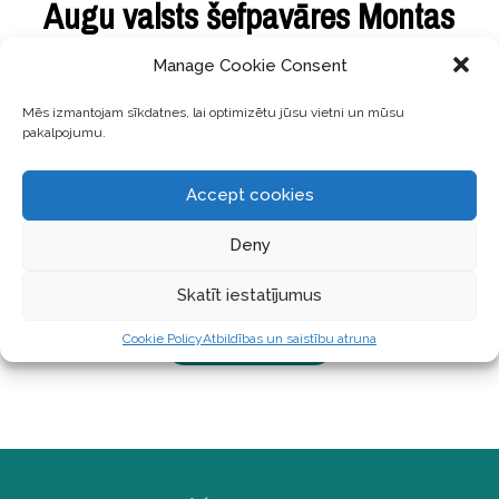
Augu valsts šefpavāres Montas
Rozenburgas 4 pavasara Detox
Manage Cookie Consent
receptes
Mēs izmantojam sīkdatnes, lai optimizētu jūsu vietni un mūsu
pakalpojumu.
Iepazīstieties ar Montu Rozenburgu – fantastisku
un pozitīvu cilvēku. Ar Montu satikāmies Spānijā,
Accept cookies
saulainās dzīves meklējumos. Šī pusotra gada
laikā, sekojot saviem sapņiem un iecerēm, Monta ir
Deny
atvērusi savu vegānisko un bioloģisko kafejnīcu –
Bunny’s Deli pašā Madrides sirdī. Monta
Skatīt iestatījumus
Cookie Policy
Atbildības un saistību atruna
LASĪT TĀLĀK ...