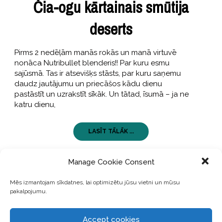
Čia-ogu kārtainais smūtija
deserts
Pirms 2 nedēļām manās rokās un manā virtuvē
nonāca Nutribullet blenderis!! Par kuru esmu
sajūsmā. Tas ir atsevišķs stāsts, par kuru saņemu
daudz jautājumu un priecāšos kādu dienu
pastāstīt un uzrakstīt sīkāk. Un tātad, īsumā – ja ne
katru dienu,
LASĪT TĀLĀK ...
Manage Cookie Consent
Mēs izmantojam sīkdatnes, lai optimizētu jūsu vietni un mūsu
pakalpojumu.
Accept cookies