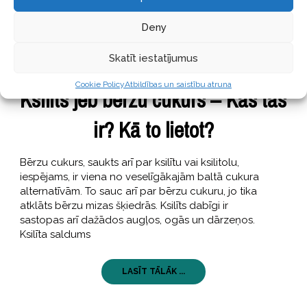
Deny
Skatīt iestatījumus
GARŠĪGI
17 jūlijs, 2019
Cookie Policy
Atbildības un saistību atruna
Ksilīts jeb bērzu cukurs – Kas tas
ir? Kā to lietot?
Bērzu cukurs, saukts arī par ksilītu vai ksilitolu,
iespējams, ir viena no veselīgākajām baltā cukura
alternatīvām. To sauc arī par bērzu cukuru, jo tika
atklāts bērzu mizas šķiedrās. Ksilīts dabīgi ir
sastopas arī dažādos augļos, ogās un dārzeņos.
Ksilīta saldums
LASĪT TĀLĀK ...