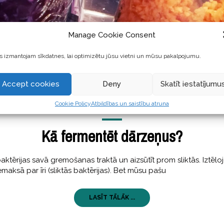
Manage Cookie Consent
 izmantojam sīkdatnes, lai optimizētu jūsu vietni un mūsu pakalpojumu.
Accept cookies
Deny
Skatīt iestatījumu
Cookie Policy
Atbildības un saistību atruna
GARŠĪGI
11 Aprīlis, 2018
Kā fermentēt dārzeņus?
tērijas savā gremošanas traktā un aizsūtīt prom sliktās. Iztēlojos
emaksā par īri (sliktās baktērijas). Bet mūsu pašu
LASĪT TĀLĀK ...