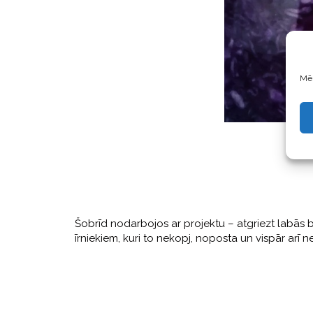
Mēs
Šobrīd nodarbojos ar projektu – atgriezt labās bak
īrniekiem, kuri to nekopj, noposta un vispār arī n