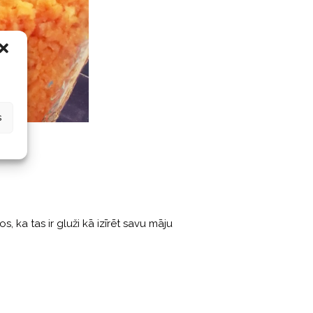
s
, ka tas ir gluži kā izīrēt savu māju