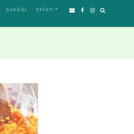
GARŠĪGI
STĀSTI