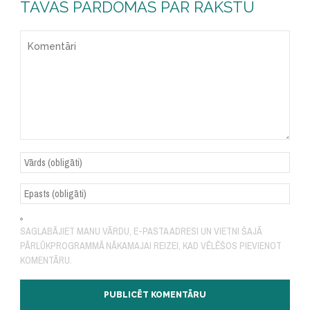
TAVAS PĀRDOMAS PAR RAKSTU
SAGLABĀJIET MANU VĀRDU, E-PASTA ADRESI UN VIETNI ŠAJĀ
PĀRLŪKPROGRAMMĀ NĀKAMAJAI REIZEI, KAD VĒLĒŠOS PIEVIENOT
KOMENTĀRU.