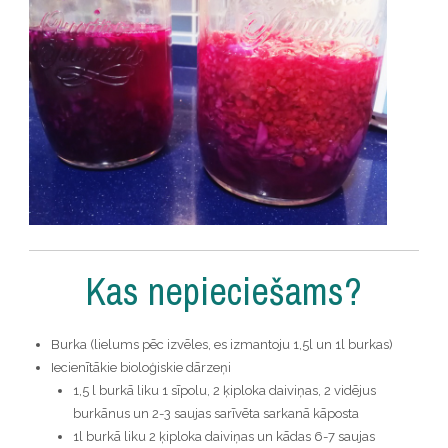
Kas nepieciešams?
Burka (lielums pēc izvēles, es izmantoju 1,5l un 1l burkas)
Iecienītākie bioloģiskie dārzeņi
1,5 l burkā liku 1 sīpolu, 2 ķiploka daiviņas, 2 vidējus
burkānus un 2-3 saujas sarīvēta sarkanā kāposta
1l burkā liku 2 ķiploka daiviņas un kādas 6-7 saujas