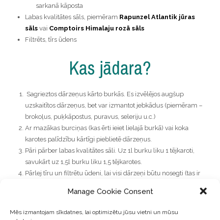
sarkanā kāposta
Labas kvalitātes sāls, piemēram
Rapunzel Atlantik jūras
sāls
vai
Comptoirs Himalaju rozā sāls
Filtrēts, tīrs ūdens
Kas jādara?
Sagrieztos dārzeņus kārto burkās. Es izvēlējos augšup
uzskaitītos dārzeņus, bet var izmantot jebkādus (piemēram –
brokoļus, puķkāpostus, puravus, seleriju u.c.)
Ar mazākas burciņas (kas ērti ieiet lielajā burkā) vai koka
karotes palīdzību kārtīgi pieblietē dārzeņus.
Pāri pārber labas kvalitātes sāli. Uz 1l burku liku 1 tējkaroti,
savukārt uz 1,5l burku liku 1,5 tējkarotes.
Pārlej tīru un filtrētu ūdeni, lai visi dārzeņi būtu nosegti (tas ir
svarīgi, jo šādi veidojas anaeirobā vide, kurā dārzeņi
Manage Cookie Consent
fermentēsies nevis pelēs)
Nosedz burkas augšpusi. Es izmantoju mazāka izmēra
Mēs izmantojam sīkdatnes, lai optimizētu jūsu vietni un mūsu
burciņu. (Skati bildē).