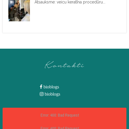
Atsauksme: veicu keratīna procedūru...
Kontakti
bioblogs
bioblogs
Error: 400: Bad Request
Error: 400: Bad Request