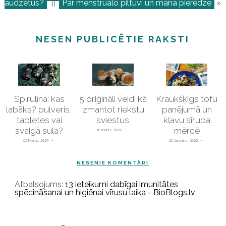
audzētus?
||
Par menstruālo piltuvi un mana pieredze
»
NESEN PUBLICĒTIE RAKSTI
Spirulīna: kas
5 oriģināli veidi kā
Kraukšķīgs tofu
labāks? pulveris,
izmantot riekstu
panējumā un
tabletes vai
sviestus
kļavu sīrupa
svaigā sula?
mērcē
18 Marts, 2022
02 Marts, 2023
20 Janvāris, 2022
NESENIE KOMENTĀRI
Atbalsojums:
13 ieteikumi dabīgai imunitātes
spēcināšanai un higiēnai vīrusu laika - BioBlogs.lv