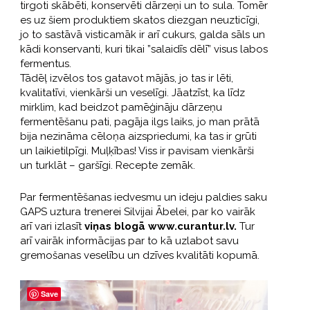
tirgoti skābēti, konservēti dārzeņi un to sula. Tomēr
es uz šiem produktiem skatos diezgan neuzticīgi,
jo to sastāvā visticamāk ir arī cukurs, galda sāls un
kādi konservanti, kuri tikai ”salaidīs dēlī” visus labos
fermentus.
Tādēļ izvēlos tos gatavot mājās, jo tas ir lēti,
kvalitatīvi, vienkārši un veselīgi. Jāatzīst, ka līdz
mirklim, kad beidzot pamēģināju dārzeņu
fermentēšanu pati, pagāja ilgs laiks, jo man prātā
bija nezināma cēloņa aizspriedumi, ka tas ir grūti
un laikietilpīgi. Muļķības! Viss ir pavisam vienkārši
un turklāt – garšīgi. Recepte zemāk.
Par fermentēšanas iedvesmu un ideju paldies saku
GAPS uztura trenerei Silvijai Ābelei, par ko vairāk
arī vari izlasīt
viņas blogā www.curantur.lv.
Tur
arī vairāk informācijas par to kā uzlabot savu
gremošanas veselību un dzīves kvalitāti kopumā.
Save