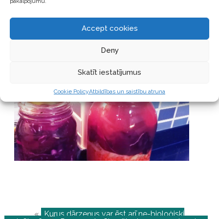
pakalpojumu.
Liek dārzeņus fermentēties siltā virtuves stūrī uz vismaz 4
dienām. Bet var fermentēt arī 2 nedēļas.
Accept cookies
Ja vēlas apstādināt fermentēšanu – liek tos ledusskapī.
Deny
Skatīt iestatījumus
Cookie Policy
Atbildības un saistību atruna
«
Kurus dārzeņus var ēst arī ne-bioloģiski