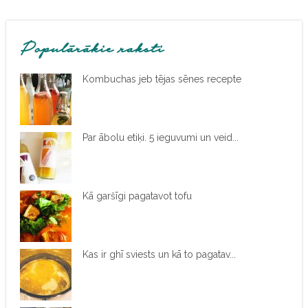
Populārākie raksti
Kombuchas jeb tējas sēnes recepte
Par ābolu etiķi. 5 ieguvumi un veid...
Kā garšīgi pagatavot tofu
Kas ir ghī sviests un kā to pagatav...