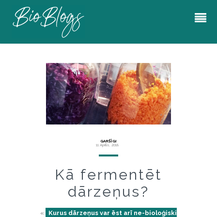
GARŠĪGI
11 Aprīlis, 2018
Kā fermentēt
dārzeņus?
«
Kurus dārzeņus var ēst arī ne-bioloģiski