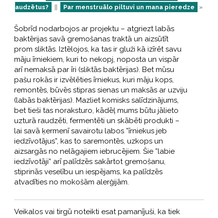
audzētus?
||
Par menstruālo piltuvi un mana pieredze
»
Šobrīd nodarbojos ar projektu – atgriezt labās
baktērijas savā gremošanas traktā un aizsūtīt
prom sliktās. Iztēlojos, ka tas ir gluži kā izīrēt savu
māju īrniekiem, kuri to nekopj, noposta un vispār
arī nemaksā par īri (sliktās baktērijas). Bet mūsu
pašu rokās ir izvēlēties īrniekus, kuri māju kops,
remontēs, būvēs stipras sienas un maksās ar uzviju
(labās baktērijas). Mazliet komisks salīdzinājums,
bet tieši tas noraksturo, kādēļ mums būtu jālieto
uzturā raudzēti, fermentēti un skābēti produkti –
lai savā ķermenī savairotu labos ”īrniekus jeb
iedzīvotājus”, kas to saremontēs, uzkops un
aizsargās no nelāgajiem iebrucējiem. Šie ”labie
iedzīvotāji” arī palīdzēs sakārtot gremošanu,
stiprinās veselību un iespējams, ka palīdzēs
atvadīties no mokošām alerģijām.
Veikalos vai tirgū noteikti esat pamanījuši, ka tiek