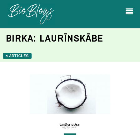
BIRKA:
LAURĪNSKĀBE
1 ARTICLES
GARŠĪGI
,
STĀSTI
05 jūlijs, 2017