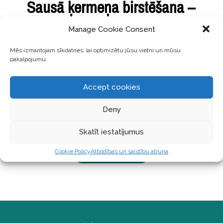
Sausā ķermeņa birstēšana –
dabīgam detox un cīņai ar
Manage Cookie Consent
celulītu
Mēs izmantojam sīkdatnes, lai optimizētu jūsu vietni un mūsu
pakalpojumu.
Jau vairākus mēnešus piekopju sauso ķermeņa
birstēšanu jeb tā saukto ‘dry brushing’ un esmu
Accept cookies
sajūsmā. Nonācu līdz šai metodei, jo jūtu, ka kājās
ir nepietiekama asinsrite un celulīta pazīmes (par
Deny
spīti manam veselīgajam uzturam un ikdienišķajām
fiziskajām aktivitātēm). Tik daudz
Skatīt iestatījumus
Cookie Policy
Atbildības un saistību atruna
LASĪT TĀLĀK ...