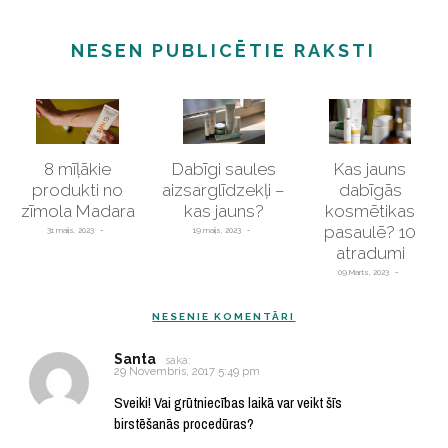
NESEN PUBLICĒTIE RAKSTI
8 mīļākie
Dabīgi saules
Kas jauns
produkti no
aizsarglīdzekļi –
dabīgās
zīmola Madara
kas jauns?
kosmētikas
pasaulē? 10
31 maijs, 2023
19 maijs, 2023
atradumi
09 Marts, 2023
NESENIE KOMENTĀRI
Santa
saka:
29 Novembris, 2017 5:49 pm
Sveiki! Vai grūtniecības laikā var veikt šīs
birstēšanās procedūras?