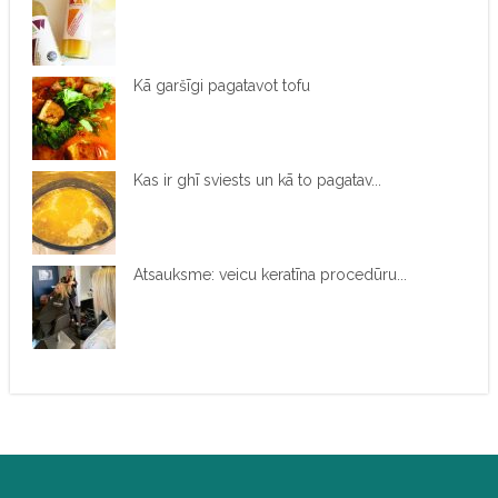
Kā garšīgi pagatavot tofu
Kas ir ghī sviests un kā to pagatav...
Atsauksme: veicu keratīna procedūru...