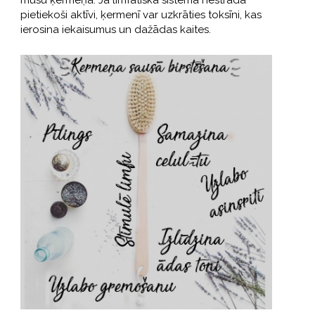
pietiekoši aktīvi, ķermenī var uzkrāties toksīni, kas
ierosina iekaisumus un dažādas kaites.