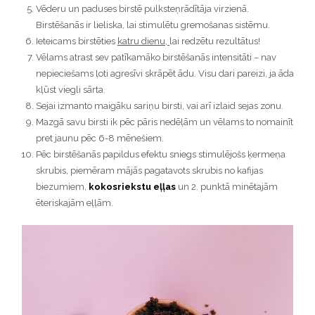
Vēderu un paduses birstē pulksteņrādītāja virzienā.
Birstēšanās ir lieliska, lai stimulētu gremošanas sistēmu.
Ieteicams birstēties
katru dienu,
lai redzētu rezultātus!
Vēlams atrast sev patīkamāko birstēšanās intensitāti – nav
nepieciešams ļoti agresīvi skrāpēt ādu. Visu dari pareizi, ja āda
kļūst viegli sārta.
Sejai izmanto maigāku sariņu birsti, vai arī izlaid sejas zonu.
Mazgā savu birsti ik pēc pāris nedēļām un vēlams to nomainīt
pret jaunu pēc 6-8 mēnešiem.
Pēc birstēšanās papildus efektu sniegs stimulējošs ķermeņa
skrubis, piemēram mājās pagatavots skrubis no kafijas
biezumiem,
kokosriekstu eļļas
un 2. punktā minētajām
ēteriskajām eļļām.