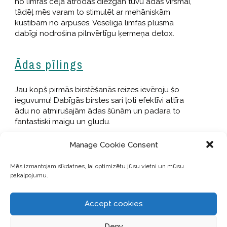
no limfas ceļa atrodas diezgan tuvu ādas virsmai,
tādēļ mēs varam to stimulēt ar mehāniskām
kustībām no ārpuses. Veselīga limfas plūsma
dabīgi nodrošina pilnvērtīgu ķermeņa detox.
Ādas pīlings
Jau kopš pirmās birstēšanās reizes ievēroju šo
ieguvumu! Dabīgās birstes sari ļoti efektīvi attīra
ādu no atmirušajām ādas šūnām un padara to
fantastiski maigu un gludu.
Manage Cookie Consent
Celulīta samazināšanās
Mēs izmantojam sīkdatnes, lai optimizētu jūsu vietni un mūsu
pakalpojumu.
Esmu lasījusi ārkārtīgi daudz sieviešu veiksmes
stāstus, kas ar šīs metodes palīdzību ir
samazinājušas vai atbrīvojušās no celulīta! Arī es
Accept cookies
jūtu ievērojamu uzlabošanos savās problēmzonās
– it īpaši, ja kombinēju birstēšanos ar stimulējošām
Deny