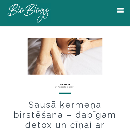
SKAISTI
25 Augustss, 2017
Sausā ķermeņa
birstēšana – dabīgam
detox un cīņai ar