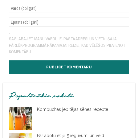
SAGLABĀJIET MANU VĀRDU, E-PASTA ADRESI UN VIETNI ŠAJĀ
PĀRLŪKPROGRAMMĀ NĀKAMAJAI REIZEI, KAD VĒLĒŠOS PIEVIENOT
KOMENTĀRU.
Populārākie raksti
Kombuchas jeb tējas sēnes recepte
Par ābolu etiķi. 5 ieguvumi un veid...