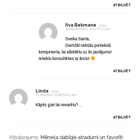
ATBILDĒT
Ilva Bekmane
saka:
30 Novembris, 2017 8:17 am
Sveika Santa,
Diemžēl nebūšu pietiekoši
kompetenta, lai atbildētu uz šo jautājumu!
Ieteiktu konsultēties ar ārstu!
ATBILDĒT
Linda
saka:
17 oktobris, 2018 10:21 am
Kāpēc gan lai nevarētu?…
ATBILDĒT
Atbalsojums:
Mēneša dabīgie atradumi un favorīti: