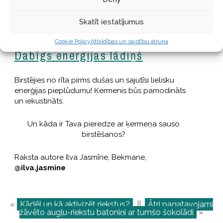
ēteriskajām eļļām – greipfrūtu, citrona un kanēļa.
Pa pilienam no katras – fantastisks
Skatīt iestatījumus
aromterapeitisks un stimulējošs efekts.
Cookie Policy
Atbildības un saistību atruna
Dabīgs enerģijas lādiņš
Birstējies no rīta pirms dušas un sajutīsi lielisku
enerģijas pieplūdumu! Ķermenis būs pamodināts
un iekustināts.
Un kāda ir Tava pieredze ar ķermeņa sauso
birstēšanos?
Raksta autore Ilva Jasmīne, Bekmane,
@ilva.jasmine
«
Kādēļ un kā aktivizēt riekstus?
||
Ātri pagatavojami
žāvēto augļu-riekstu batoniņi ar tumšo šokolādi
»