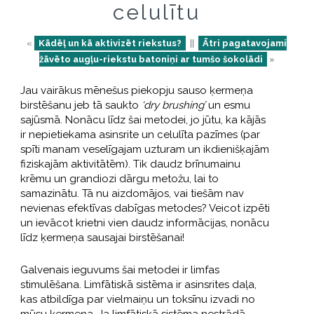
celulītu
«
Kādēļ un kā aktivizēt riekstus?
||
Ātri pagatavojami
žāvēto augļu-riekstu batoniņi ar tumšo šokolādi
»
Jau vairākus mēnešus piekopju sauso ķermeņa
birstēšanu jeb tā saukto
‘dry brushing’
un esmu
sajūsmā. Nonācu līdz šai metodei, jo jūtu, ka kājās
ir nepietiekama asinsrite un celulīta pazīmes (par
spīti manam veselīgajam uzturam un ikdienišķajām
fiziskajām aktivitātēm). Tik daudz brīnumainu
krēmu un grandiozi dārgu metožu, lai to
samazinātu. Tā nu aizdomājos, vai tiešām nav
nevienas efektīvas dabīgas metodes? Veicot izpēti
un ievācot krietni vien daudz informācijas, nonācu
līdz ķermeņa sausajai birstēšanai!
Galvenais ieguvums šai metodei ir limfas
stimulēšana. Limfātiskā sistēma ir asinsrites daļa,
kas atbildīga par vielmaiņu un toksīnu izvadi no
mūsu ķermeņa. Ja limfātiskā sistēma nestrādā