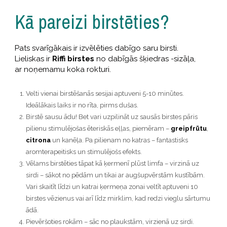
Kā pareizi birstēties?
Pats svarīgākais ir izvēlēties dabīgo saru birsti.
Lieliskas ir
Riffi birstes
no dabīgās šķiedras -sizāļa,
ar noņemamu koka rokturi.
Velti vienai birstēšanās sesijai aptuveni 5-10 minūtes.
Ideālākais laiks ir no rīta, pirms dušas.
Birstē sausu ādu! Bet vari uzpilināt uz sausās birstes pāris
pilienu stimulējošas ēteriskās eļļas, piemēram –
greipfrūtu
,
citrona
un kanēļa. Pa pilienam no katras – fantastisks
aromterapeitisks un stimulējošs efekts.
Vēlams birstēties tāpat kā ķermenī plūst limfa – virzinā uz
sirdi – sākot no pēdām un tikai ar augšupvērstām kustībām.
Vari skaitīt līdzi un katrai ķermeņa zonai veltīt aptuveni 10
birstes vēzienus vai arī līdz mirklim, kad redzi vieglu sārtumu
ādā.
Pievēršoties rokām – sāc no plaukstām, virzienā uz sirdi.