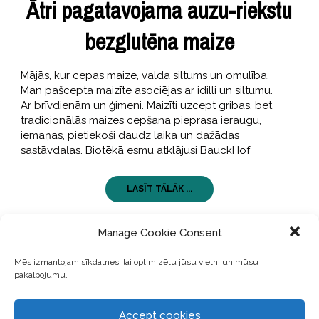
Ātri pagatavojama auzu-riekstu
bezglutēna maize
Mājās, kur cepas maize, valda siltums un omulība.
Man pašcepta maizīte asociējas ar idilli un siltumu.
Ar brīvdienām un ģimeni. Maizīti uzcept gribas, bet
tradicionālās maizes cepšana pieprasa ieraugu,
iemaņas, pietiekoši daudz laika un dažādas
sastāvdaļas. Biotēkā esmu atklājusi BauckHof
LASĪT TĀLĀK ...
Manage Cookie Consent
Mēs izmantojam sīkdatnes, lai optimizētu jūsu vietni un mūsu
pakalpojumu.
Accept cookies