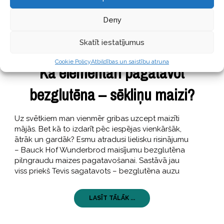
Deny
Skatīt iestatījumus
GARŠĪGI
20 Decembris, 2017
Cookie Policy
Atbildības un saistību atruna
Kā elementāri pagatavot
bezglutēna – sēkliņu maizi?
Uz svētkiem man vienmēr gribas uzcept maizīti
mājās. Bet kā to izdarīt pēc iespējas vienkāršāk,
ātrāk un gardāk? Esmu atradusi lielisku risinājumu
– Bauck Hof Wunderbrod maisījumu bezglutēna
pilngraudu maizes pagatavošanai. Sastāvā jau
viss priekš Tevis sagatavots – bezglutēna auzu
LASĪT TĀLĀK ...