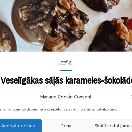
GARŠĪGI
20 maijs, 2020
Veselīgākas sāļās karameles-šokolād
šonedēļ atgadījās ar manām garšas kārpiņām. Fantastiski garšīga
Manage Cookie Consent
s ir pieejamas arī #zerowaste (beziepakojuma) formātā, ja apcie
 izmantojam sīkdatnes, lai optimizētu jūsu vietni un mūsu pakalpojumu.
LASĪT TĀLĀK ...
Accept cookies
Deny
Skatīt iestatījumu