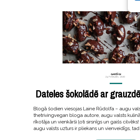
GARŠĪGI
24 Februāris, 2020
Dateles šokolādē ar grauz
Blogā šodien viesojas Laine Rūdolfa – augu vals
thetrivingvegan bloga autore, augu valsts kulin
rīkotāja un vienkārši ļoti sirsnīgs un gaišs cilvēks
augu valsts uzturs ir pliekans un vienveidīgs, tad 