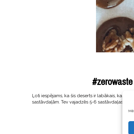
#zerowaste 
Ļoti iespējams, ka šis deserts ir labākais, kas 
sastāvdaļām. Tev vajadzēs 5-6 sastāvdaļas, kura
Mēs