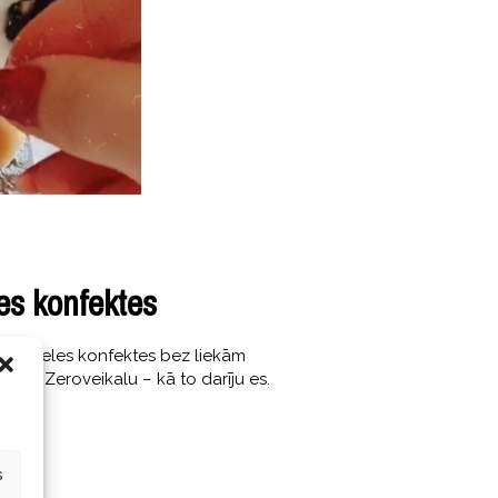
es konfektes
s karameles konfektes bez liekām
mosi Zeroveikalu – kā to darīju es.
s