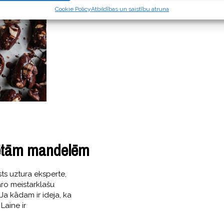
Cookie Policy
Atbildības un saistību atruna
dētām mandelēm
ts uztura eksperte,
āro meistarklašu
! Ja kādam ir ideja, ka
Laine ir