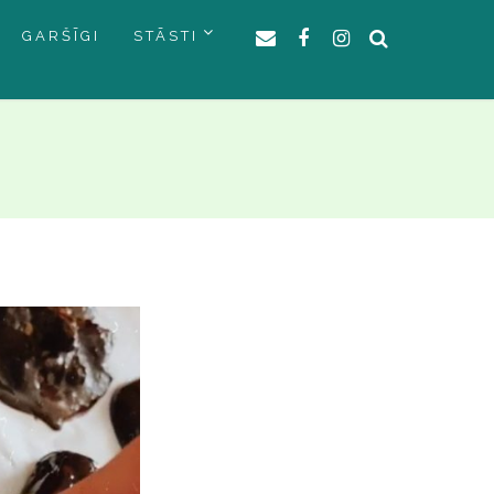
GARŠĪGI
STĀSTI