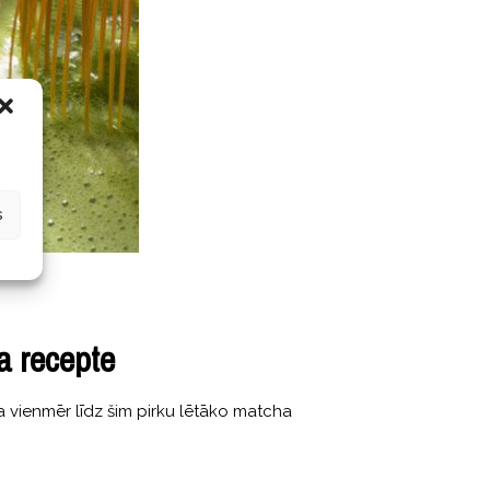
s
a recepte
ka vienmēr līdz šim pirku lētāko matcha