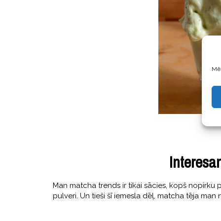
Mēs
Interesa
Man matcha trends ir tikai sācies, kopš nopirku 
pulveri. Un tieši šī iemesla dēļ, matcha tēja man n