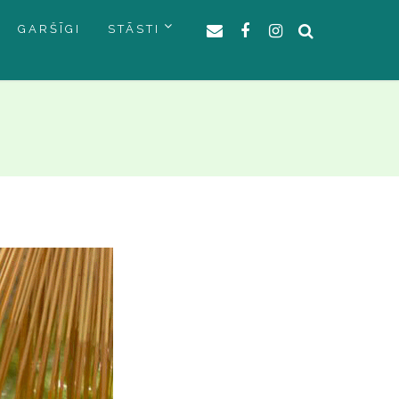
GARŠĪGI
STĀSTI