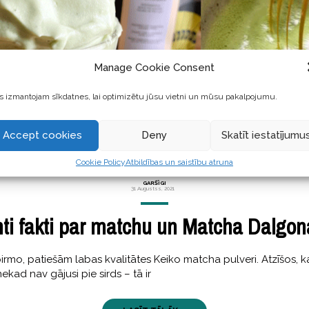
Manage Cookie Consent
 izmantojam sīkdatnes, lai optimizētu jūsu vietni un mūsu pakalpojumu.
Accept cookies
Deny
Skatīt iestatījumu
Cookie Policy
Atbildības un saistību atruna
GARŠĪGI
31 Augustss, 2021
nti fakti par matchu un Matcha Dalgon
pirmo, patiešām labas kvalitātes Keiko matcha pulveri. Atzīšos, 
ekad nav gājusi pie sirds – tā ir