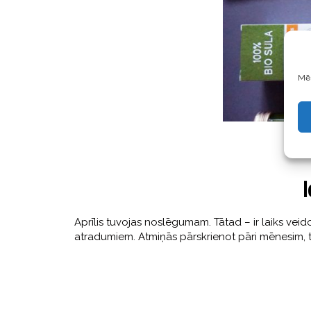
Mēs
I
Aprīlis tuvojas noslēgumam. Tātad – ir laiks v
atradumiem. Atmiņās pārskrienot pāri mēnesim, ta