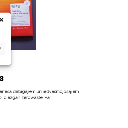
s
is
 mēneša dabīgajiem un iedvesmojošajiem
rp, diezgan zerowaste! Par