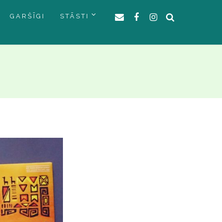
GARŠĪGI
STĀSTI