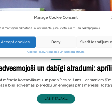
Manage Cookie Consent
 izmantojam sīkdatnes, lai optimizētu jūsu vietni un mūsu pakalpojumu.
Accept cookies
Deny
Skatīt iestatījumu
Cookie Policy
Atbildības un saistību atruna
GARŠĪGI
,
SKAISTI
25 Aprīlis, 2019
edvesmojoši un dabīgi atradumi: aprīl
eidot mēneša kopsavilkumu un padalīties ar Jums – ar maniem šī
s ir bijis iedvesmas, pieredžu un enerģijas pilns mēnesis. Tosta
LASĪT TĀLĀK ...