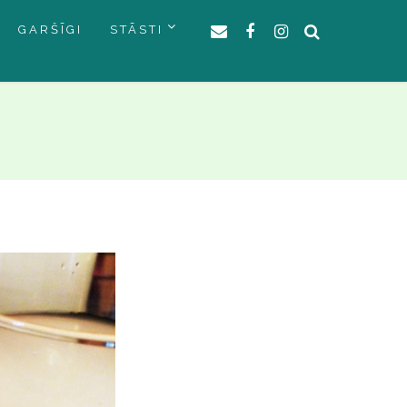
GARŠĪGI
STĀSTI