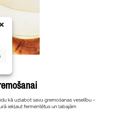
s
gremošanai
idu kā uzlabot savu gremošanas veselību –
turā iekļaut fermentētus un labajām