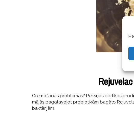
Mēs
Rejuvelac
Gremošanas problēmas? Pēkšņas pārtikas produk
mājās pagatavojot probiotikām bagāto Rejuvelac! 
baktērijām