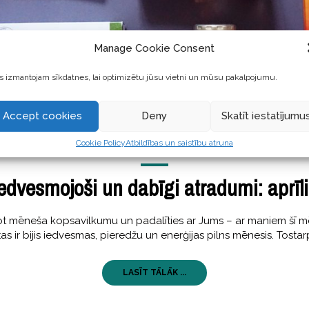
Manage Cookie Consent
 izmantojam sīkdatnes, lai optimizētu jūsu vietni un mūsu pakalpojumu.
Accept cookies
Deny
Skatīt iestatījumu
Cookie Policy
Atbildības un saistību atruna
GARŠĪGI
,
SKAISTI
25 Aprīlis, 2019
edvesmojoši un dabīgi atradumi: aprīl
eidot mēneša kopsavilkumu un padalīties ar Jums – ar maniem šī
s ir bijis iedvesmas, pieredžu un enerģijas pilns mēnesis. Tosta
LASĪT TĀLĀK ...