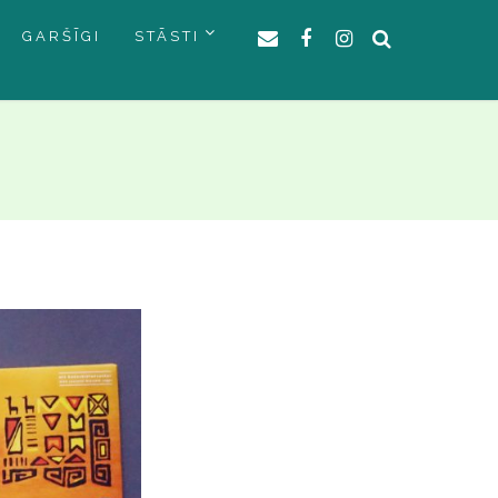
GARŠĪGI
STĀSTI