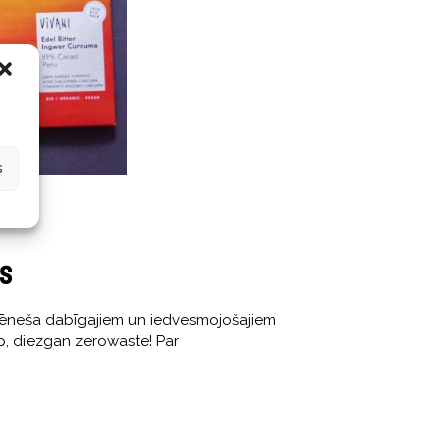
s
is
 mēneša dabīgajiem un iedvesmojošajiem
rp, diezgan zerowaste! Par