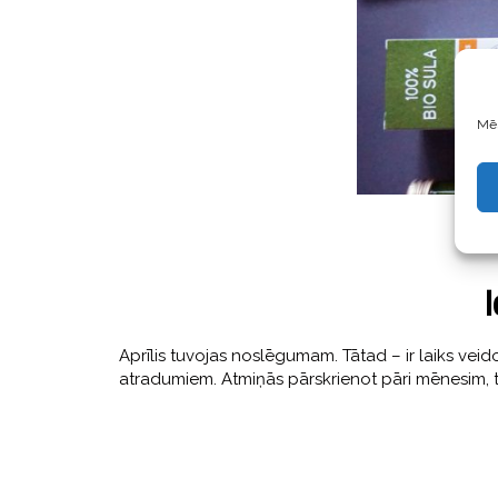
Mēs
I
Aprīlis tuvojas noslēgumam. Tātad – ir laiks v
atradumiem. Atmiņās pārskrienot pāri mēnesim, ta