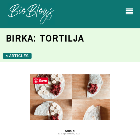
BIRKA:
TORTILJA
1 ARTICLES
Save
GARŠĪGI
10 Septembris, 2021