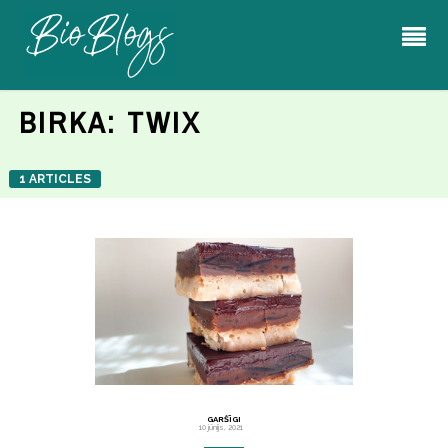
BIRKA:
TWIX
1 ARTICLES
GARŠĪGI
10 jūnijs, 2021