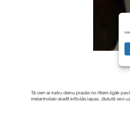
Mēs
Tā vien ar katru dienu prasās no rītiem ilgāk pavā
melanholiski skaitīt krītošās lapas. Jāstutē sevi 