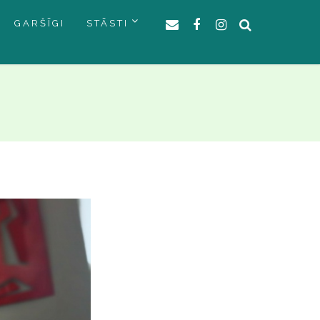
GARŠĪGI
STĀSTI