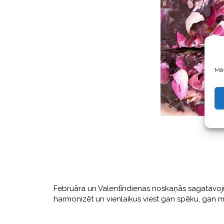
Mēs
Februāra un Valentīndienas noskaņās sagatavoju ī
harmonizēt un vienlaikus viest gan spēku, gan mī