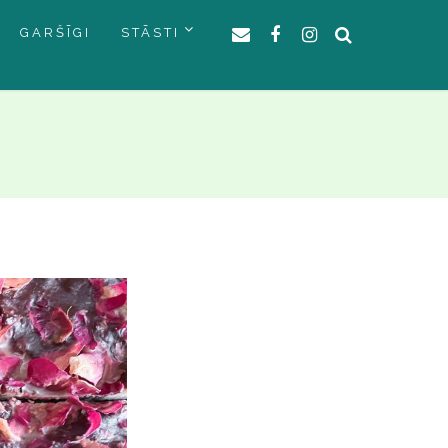
GARŠĪGI
STĀSTI