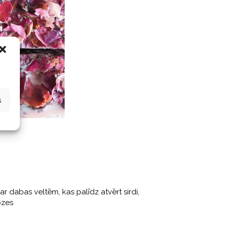
s
 dabas veltēm, kas palīdz atvērt sirdi,
ozes