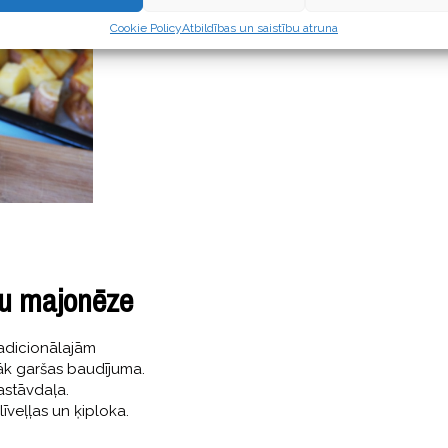
Cookie Policy
Atbildības un saistību atruna
oku majonēze
tradicionālajām
rāk garšas baudījuma.
astāvdaļa.
īveļļas un ķiploka.