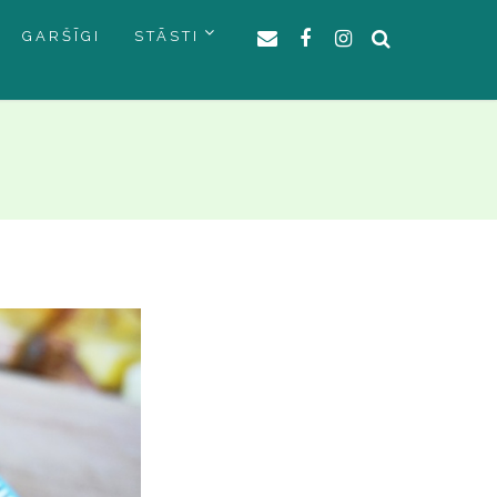
GARŠĪGI
STĀSTI