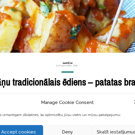
GARŠĪGI
13 Septembris, 2018
ņu tradicionālais ēdiens – patatas br
 lieta – mīlestība pret kartupeļiem! Neviens autentisks spāņu kro
Manage Cookie Consent
vas”, kas tulkojumā no spāņu valodas nozīmē drosmīgie kartupeļi
 izmantojam sīkdatnes, lai optimizētu jūsu vietni un mūsu pakalpojumu.
LASĪT TĀLĀK ...
Accept cookies
Deny
Skatīt iestatījumu