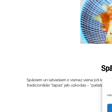
Spā
Spāņiem un latviešiem ir vismaz viena ļoti kopīga
tradicionālās ”tapas” jeb uzkodas – ”patatas bra
Mēs