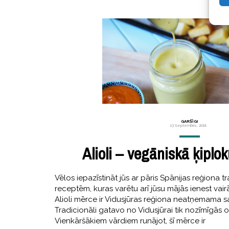
GARŠĪGI
13 Septembris, 2018
Alioli – vegāniskā ķipl
Vēlos iepazīstināt jūs ar pāris Spānijas reģiona 
receptēm, kuras varētu arī jūsu mājās ienest vai
Alioli mērce ir Vidusjūras reģiona neatņemama s
Tradicionāli gatavo no Vidusjūrai tik nozīmīgās ol
Vienkāršākiem vārdiem runājot, šī mērce ir