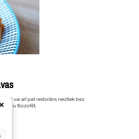
avas
dziņš vai arī pat restorāns neiztiek bez
. Varu filozofēt,
s