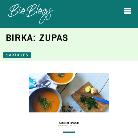
BIRKA:
ZUPAS
1 ARTICLES
GARŠĪGI
,
STĀSTI
21 Decembris, 2017