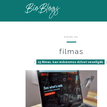
20 oktobris, 2021
filmas
«
15 filmas, kas iedvesmos dzīvot veselīgāk
|