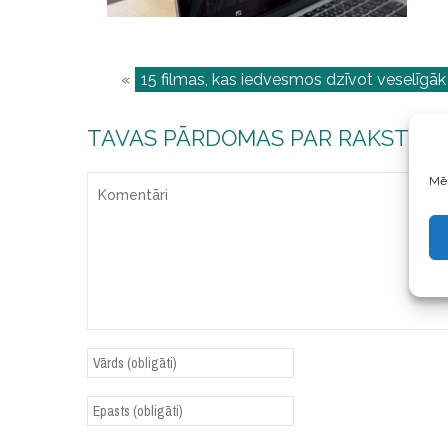
«
15 filmas, kas iedvesmos dzīvot veselīgāk
TAVAS PĀRDOMAS PAR RAKSTU
Mēs