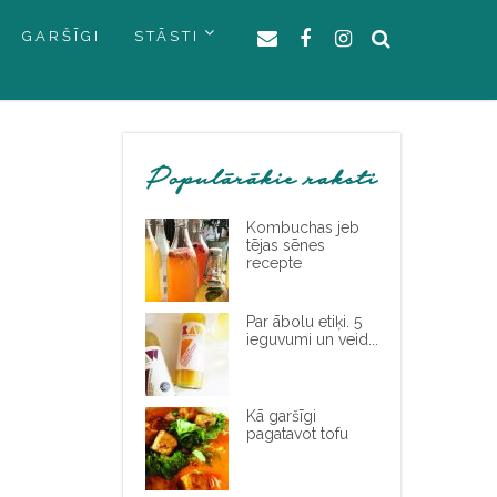
GARŠĪGI
STĀSTI
Populārākie raksti
Kombuchas jeb
tējas sēnes
recepte
Par ābolu etiķi. 5
ieguvumi un veid...
Kā garšīgi
pagatavot tofu