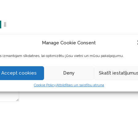
||
Manage Cookie Consent
 izmantojam sīkdatnes, lai optimizētu jūsu vietni un mūsu pakalpojumu.
Accept cookies
Deny
Skatīt iestatījumu
Cookie Policy
Atbildības un saistību atruna