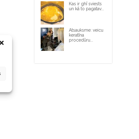
Kas ir ghī sviests
un kā to pagatav...
Atsauksme: veicu
keratīna
procedūru...
s