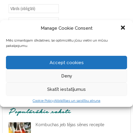
Manage Cookie Consent
SAGLABĀJIET MANU VĀRDU,
Mēs izmantojam sīkdatnes, lai optimizētu jūsu vietni un mūsu
E-PASTA ADRESI UN VIETNI
pakalpojumu.
ŠAJĀ PĀRLŪKPROGRAMMĀ
NĀKAMAJAI REIZEI, KAD
Accept cookies
VĒLĒŠOS PIEVIENOT
KOMENTĀRU.
Deny
Skatīt iestatījumus
Cookie Policy
Atbildības un saistību atruna
Populārākie raksti
Kombuchas jeb tējas sēnes recepte