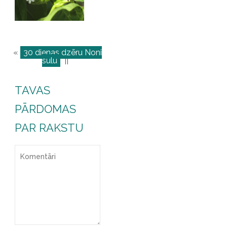
«
30 dienas dzēru Noni
sulu
||
TAVAS
PĀRDOMAS
PAR RAKSTU