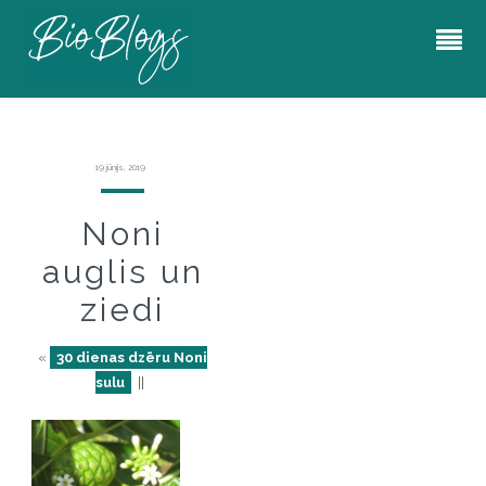
19 jūnijs, 2019
Noni
auglis un
ziedi
«
30 dienas dzēru Noni
sulu
||