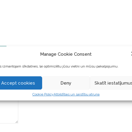
iku
||
Manage Cookie Consent
 izmantojam sīkdatnes, lai optimizētu jūsu vietni un mūsu pakalpojumu.
Accept cookies
Deny
Skatīt iestatījumu
Cookie Policy
Atbildības un saistību atruna