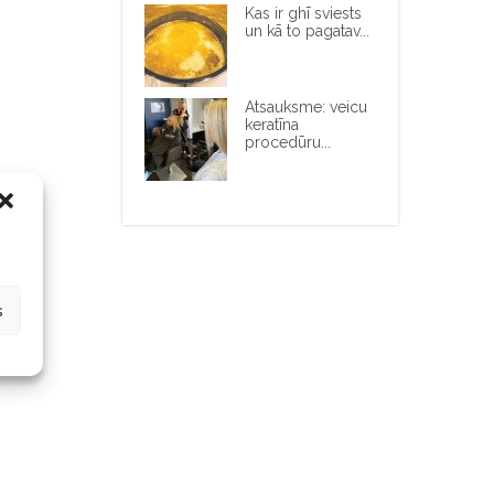
Kas ir ghī sviests
un kā to pagatav...
Atsauksme: veicu
keratīna
procedūru...
s