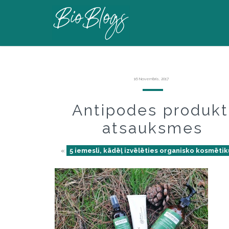
16 Novembris, 2017
Antipodes produkt
atsauksmes
«
5 iemesli, kādēļ izvēlēties organisko kosmētik