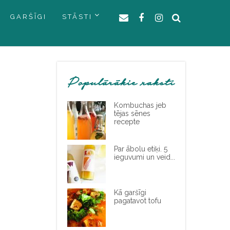
GARŠĪGI
STĀSTI
Populārākie raksti
Kombuchas jeb
tējas sēnes
recepte
Par ābolu etiķi. 5
ieguvumi un veid...
Kā garšīgi
pagatavot tofu