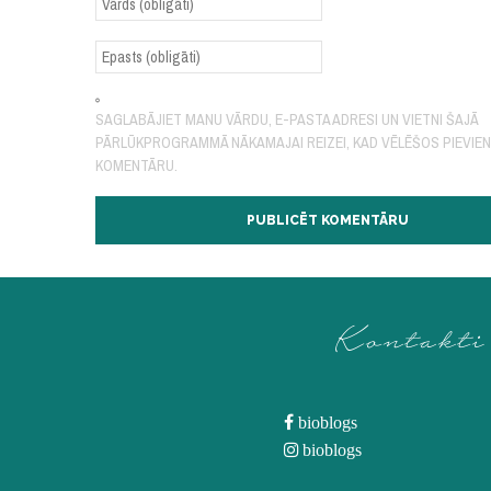
SAGLABĀJIET MANU VĀRDU, E-PASTA ADRESI UN VIETNI ŠAJĀ
PĀRLŪKPROGRAMMĀ NĀKAMAJAI REIZEI, KAD VĒLĒŠOS PIEVIE
KOMENTĀRU.
Kontakti
bioblogs
bioblogs