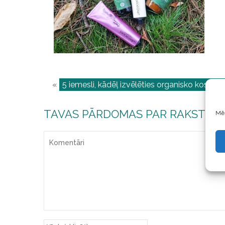
«
5 iemesli, kādēļ izvēlēties organisko kosmēt
TAVAS PĀRDOMAS PAR RAKSTU
Mēs