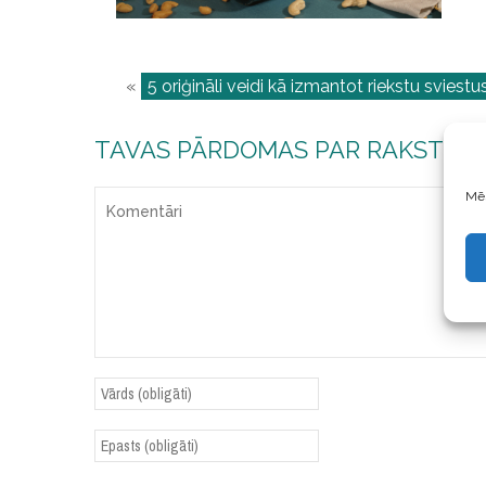
«
5 oriģināli veidi kā izmantot riekstu sviestu
TAVAS PĀRDOMAS PAR RAKSTU
Mēs