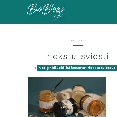
18 Marts, 2022
riekstu-sviesti
«
5 oriģināli veidi kā izmantot riekstu sviestus