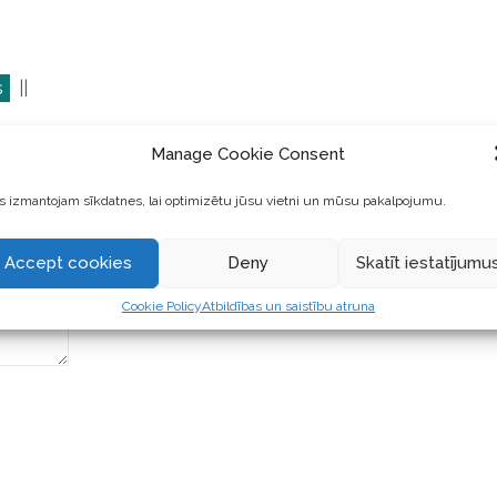
s
||
Manage Cookie Consent
 izmantojam sīkdatnes, lai optimizētu jūsu vietni un mūsu pakalpojumu.
Accept cookies
Deny
Skatīt iestatījumu
Cookie Policy
Atbildības un saistību atruna