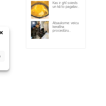
Kas ir ghī sviests
un kā to pagatav...
Atsauksme: veicu
keratīna
procedūru...
s