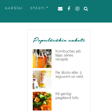
GARŠĪGI
STĀSTI
Populārākie raksti
Kombuchas jeb
tējas sēnes
recepte
Par ābolu etiķi. 5
ieguvumi un veid...
Kā garšīgi
pagatavot tofu