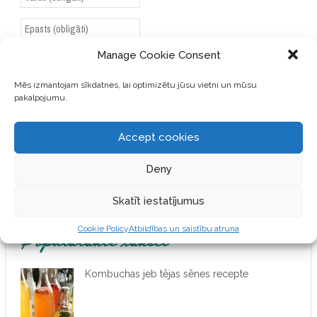
Manage Cookie Consent
SAGLABĀJIET MANU VĀRDU,
E-PASTA ADRESI UN VIETNI
Mēs izmantojam sīkdatnes, lai optimizētu jūsu vietni un mūsu
ŠAJĀ PĀRLŪKPROGRAMMĀ
pakalpojumu.
NĀKAMAJAI REIZEI, KAD
VĒLĒŠOS PIEVIENOT
Accept cookies
KOMENTĀRU.
Deny
Skatīt iestatījumus
Cookie Policy
Atbildības un saistību atruna
Populārākie raksti
Kombuchas jeb tējas sēnes recepte