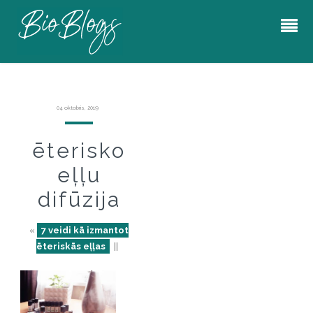
04 oktobris, 2019
ēterisko
eļļu
difūzija
«
7 veidi kā izmantot
ēteriskās eļļas
||