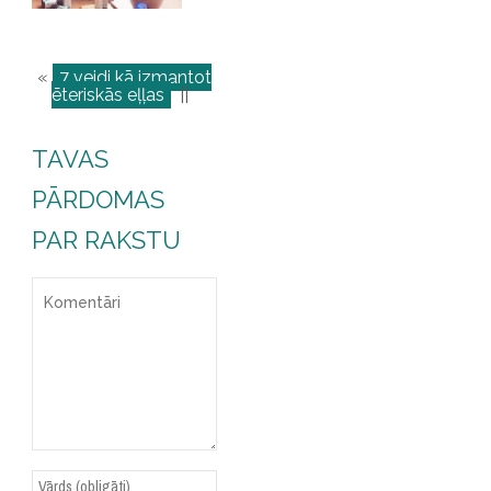
«
7 veidi kā izmantot
ēteriskās eļļas
||
TAVAS
PĀRDOMAS
PAR RAKSTU