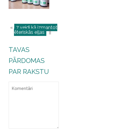
«
7 veidi kā izmantot
ēteriskās eļļas
||
TAVAS
PĀRDOMAS
PAR RAKSTU