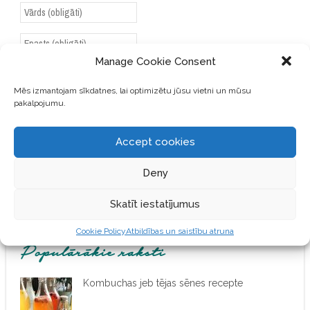
Manage Cookie Consent
SAGLABĀJIET MANU VĀRDU,
Mēs izmantojam sīkdatnes, lai optimizētu jūsu vietni un mūsu
E-PASTA ADRESI UN VIETNI
pakalpojumu.
ŠAJĀ PĀRLŪKPROGRAMMĀ
NĀKAMAJAI REIZEI, KAD
VĒLĒŠOS PIEVIENOT
Accept cookies
KOMENTĀRU.
Deny
Skatīt iestatījumus
Cookie Policy
Atbildības un saistību atruna
Populārākie raksti
Kombuchas jeb tējas sēnes recepte