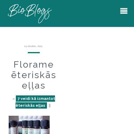
04 oktobris, 2019
Florame
ēteriskās
eļļas
«
7 veidi kā izmantot
ēteriskās eļļas
||