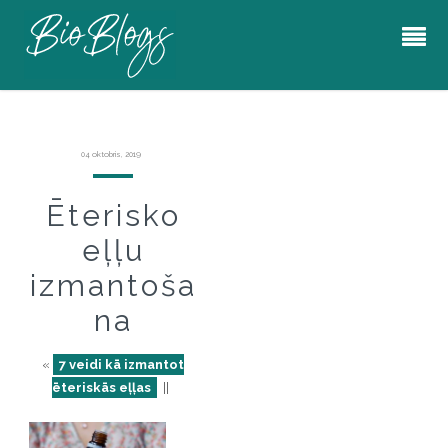
04 oktobris, 2019
Ēterisko
eļļu
izmantoša
na
«
7 veidi kā izmantot
ēteriskās eļļas
||