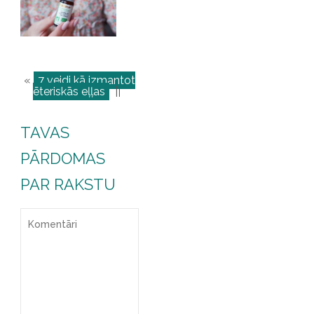
«
7 veidi kā izmantot
ēteriskās eļļas
||
TAVAS
PĀRDOMAS
PAR RAKSTU