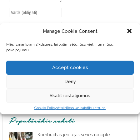
Manage Cookie Consent
SAGLABĀJIET MANU VĀRDU,
Mēs izmantojam sīkdatnes, lai optimizētu jūsu vietni un mūsu
E-PASTA ADRESI UN VIETNI
pakalpojumu.
ŠAJĀ PĀRLŪKPROGRAMMĀ
NĀKAMAJAI REIZEI, KAD
Accept cookies
VĒLĒŠOS PIEVIENOT
KOMENTĀRU.
Deny
Skatīt iestatījumus
Cookie Policy
Atbildības un saistību atruna
Populārākie raksti
Kombuchas jeb tējas sēnes recepte