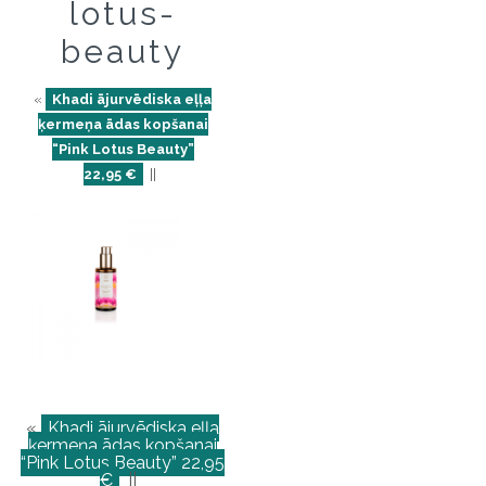
lotus-
beauty
«
Khadi ājurvēdiska eļļa
ķermeņa ādas kopšanai
“Pink Lotus Beauty”
22,95 €
||
«
Khadi ājurvēdiska eļļa
ķermeņa ādas kopšanai
“Pink Lotus Beauty” 22,95
€
||