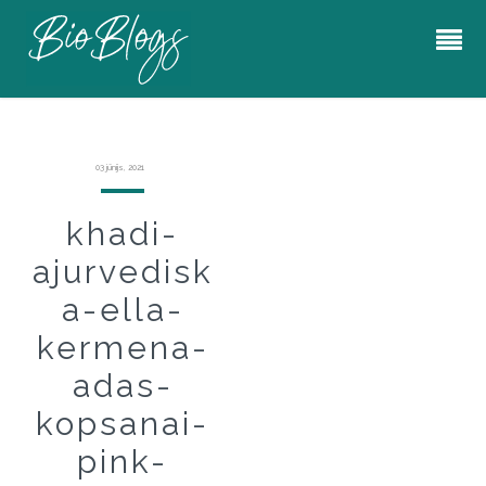
03 jūnijs, 2021
khadi-
ajurvedisk
a-ella-
kermena-
adas-
kopsanai-
pink-