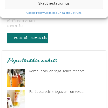
SAGLABĀJIET MANU VĀRDU,
Skatīt iestatījumus
E-PASTA ADRESI UN VIETNI
ŠAJĀ PĀRLŪKPROGRAMMĀ
Cookie Policy
Atbildības un saistību atruna
NĀKAMAJAI REIZEI, KAD
VĒLĒŠOS PIEVIENOT
KOMENTĀRU.
Populārākie raksti
Kombuchas jeb tējas sēnes recepte
Par ābolu etiķi. 5 ieguvumi un veid...