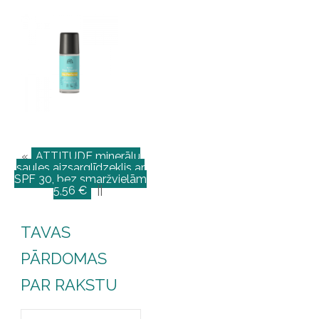
«
ATTITUDE minerālu
saules aizsarglīdzeklis ar
SPF 30, bez smaržvielām
5,56 €
||
TAVAS
PĀRDOMAS
PAR RAKSTU