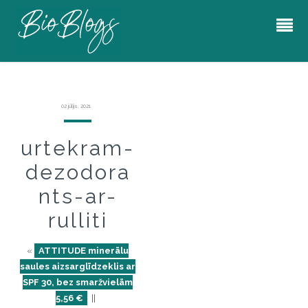
02 jūlijs, 2021
urtekram-
dezodora
nts-ar-
rulliti
«
ATTITUDE minerālu
saules aizsarglīdzeklis ar
SPF 30, bez smaržvielām
5,56 €
||