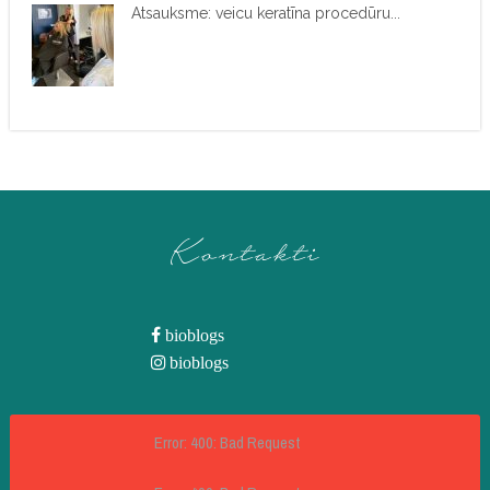
Atsauksme: veicu keratīna procedūru...
Kontakti
bioblogs
bioblogs
Error: 400: Bad Request