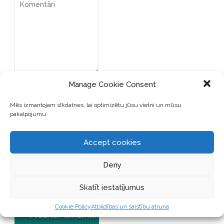
Manage Cookie Consent
Mēs izmantojam sīkdatnes, lai optimizētu jūsu vietni un mūsu
pakalpojumu.
SAGLABĀJIET MANU VĀRDU,
Accept cookies
E-PASTA ADRESI UN VIETNI
ŠAJĀ PĀRLŪKPROGRAMMĀ
Deny
NĀKAMAJAI REIZEI, KAD
VĒLĒŠOS PIEVIENOT
Skatīt iestatījumus
KOMENTĀRU.
Cookie Policy
Atbildības un saistību atruna