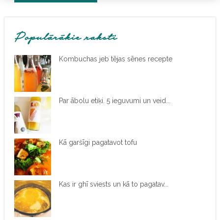
Populārākie raksti
Kombuchas jeb tējas sēnes recepte
Par ābolu etiķi. 5 ieguvumi un veid...
Kā garšīgi pagatavot tofu
Kas ir ghī sviests un kā to pagatav...