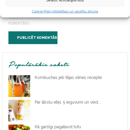
Skatīt iestatījumus
ŠAJĀ PĀRLŪKPROGRAMMĀ
NĀKAMAJAI REIZEI, KAD
Cookie Policy
Atbildības un saistību atruna
VĒLĒŠOS PIEVIENOT
KOMENTĀRU.
Populārākie raksti
Kombuchas jeb tējas sēnes recepte
Par ābolu etiķi. 5 ieguvumi un veid...
Kā garšīgi pagatavot tofu