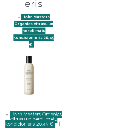
eris
«
John Masters
Organics citrusu un
neroli matu
kondicionieris 20,45
€
||
«
John Masters Organics
citrusu un neroli matu
kondicionieris 20,45 €
||