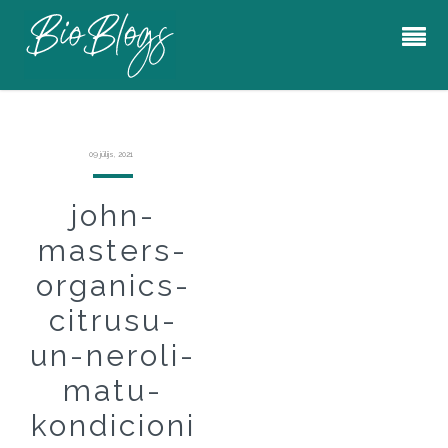
09 jūlijs, 2021
john-
masters-
organics-
citrusu-
un-neroli-
matu-
kondicioni