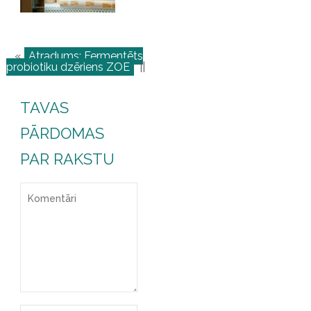
«
Atradums: Fermentēts
probiotiku dzēriens ZOE
||
TAVAS
PĀRDOMAS
PAR RAKSTU