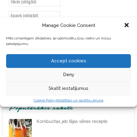
Manage Cookie Consent
SAGLABĀJIET MANU VĀRDU,
E-PASTA ADRESI UN VIETNI
Mēs izmantojam sīkdatnes, lai optimizētu jūsu vietni un mūsu
pakalpojumu.
ŠAJĀ PĀRLŪKPROGRAMMĀ
NĀKAMAJAI REIZEI, KAD
VĒLĒŠOS PIEVIENOT
Accept cookies
KOMENTĀRU.
Deny
Skatīt iestatījumus
Cookie Policy
Atbildības un saistību atruna
Populārākie raksti
Kombuchas jeb tējas sēnes recepte