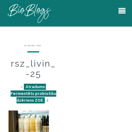
20 Janvāris, 2022
rsz_livin_
-25
«
Atradums:
Fermentēts probiotiku
dzēriens ZOE
||