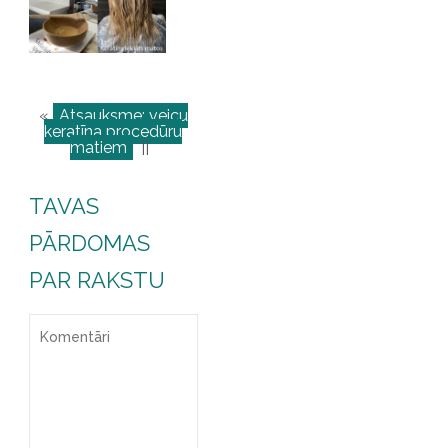
«
Atsauksme: veicu
keratīna procedūru
matiem
||
TAVAS
PĀRDOMAS
PAR RAKSTU