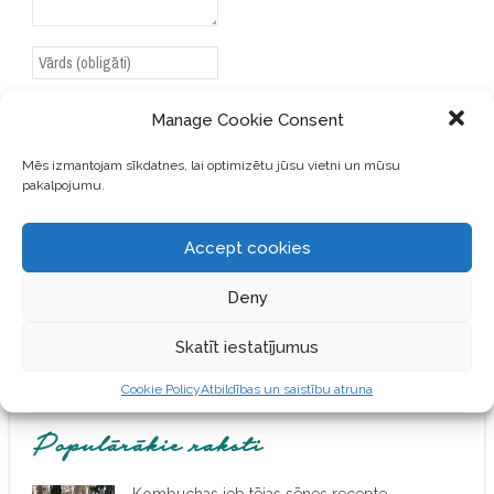
Manage Cookie Consent
Mēs izmantojam sīkdatnes, lai optimizētu jūsu vietni un mūsu
SAGLABĀJIET MANU VĀRDU,
pakalpojumu.
E-PASTA ADRESI UN VIETNI
ŠAJĀ PĀRLŪKPROGRAMMĀ
NĀKAMAJAI REIZEI, KAD
Accept cookies
VĒLĒŠOS PIEVIENOT
KOMENTĀRU.
Deny
Skatīt iestatījumus
Cookie Policy
Atbildības un saistību atruna
Populārākie raksti