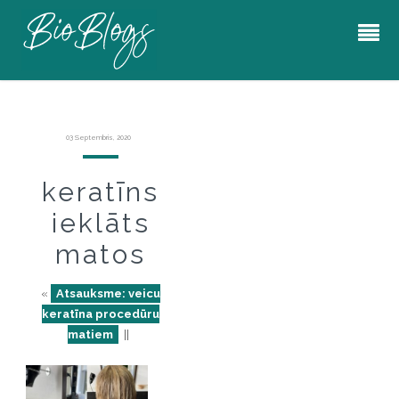
03 Septembris, 2020
keratīns
ieklāts
matos
«
Atsauksme: veicu
keratīna procedūru
matiem
||