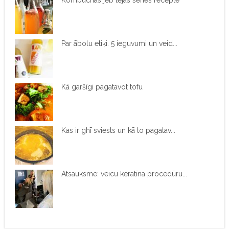
Kombuchas jeb tējas sēnes recepte
Par ābolu etiķi. 5 ieguvumi un veid...
Kā garšīgi pagatavot tofu
Kas ir ghī sviests un kā to pagatav...
Atsauksme: veicu keratīna procedūru...