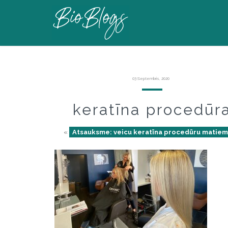
03 Septembris, 2020
keratīna procedūr
«
Atsauksme: veicu keratīna procedūru matie