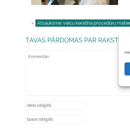
«
Atsauksme: veicu keratīna procedūru mati
TAVAS PĀRDOMAS PAR RAKSTU
Mēs