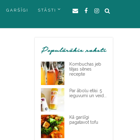
GARŠĪGI
STĀSTI
Populārākie raksti
Kombuchas jeb
tējas sēnes
recepte
Par ābolu etiķi. 5
ieguvumi un veid...
Kā garšīgi
pagatavot tofu