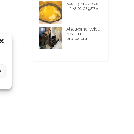
Kas ir ghī sviests
un kā to pagatav...
Atsauksme: veicu
keratīna
procedūru...
s