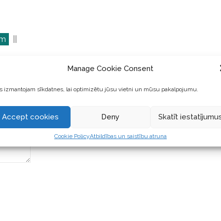
em
||
Manage Cookie Consent
 izmantojam sīkdatnes, lai optimizētu jūsu vietni un mūsu pakalpojumu.
Accept cookies
Deny
Skatīt iestatījumu
Cookie Policy
Atbildības un saistību atruna