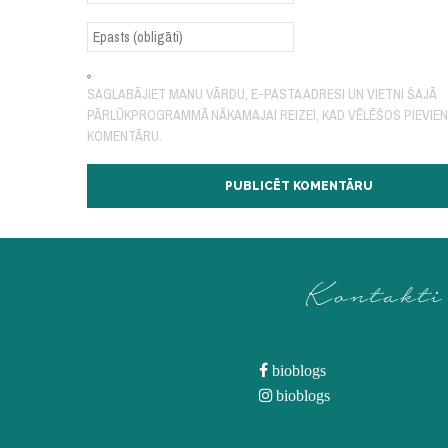
SAGLABĀJIET MANU VĀRDU, E-PASTA ADRESI UN VIETNI ŠAJĀ
PĀRLŪKPROGRAMMĀ NĀKAMAJAI REIZEI, KAD VĒLĒŠOS PIEVIE
KOMENTĀRU.
Kontakti
bioblogs
bioblogs