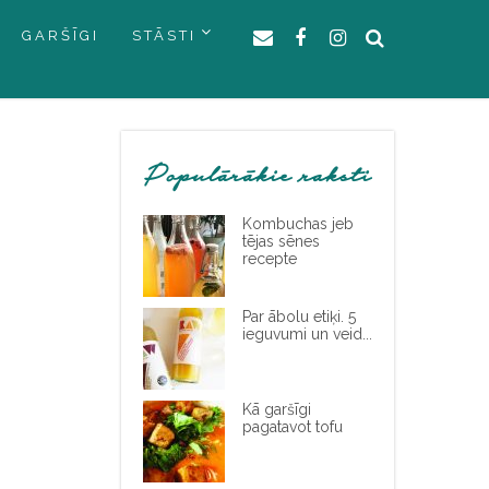
GARŠĪGI
STĀSTI
Populārākie raksti
Kombuchas jeb
tējas sēnes
recepte
Par ābolu etiķi. 5
ieguvumi un veid...
Kā garšīgi
pagatavot tofu