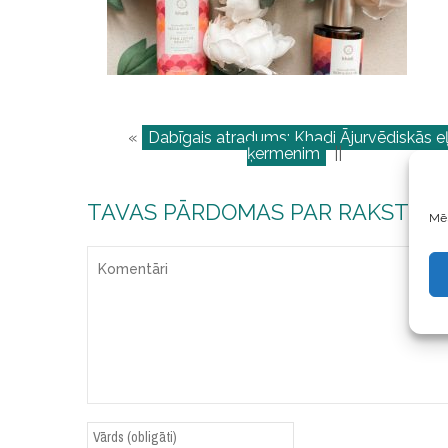
«
Dabīgais atradums: Khadi Ājurvēdiskās eļ
ķermenim
||
TAVAS PĀRDOMAS PAR RAKSTU
Mēs