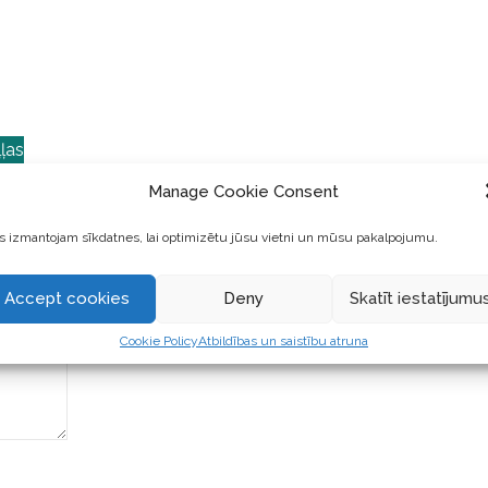
ļas
Manage Cookie Consent
 izmantojam sīkdatnes, lai optimizētu jūsu vietni un mūsu pakalpojumu.
Accept cookies
Deny
Skatīt iestatījumu
Cookie Policy
Atbildības un saistību atruna