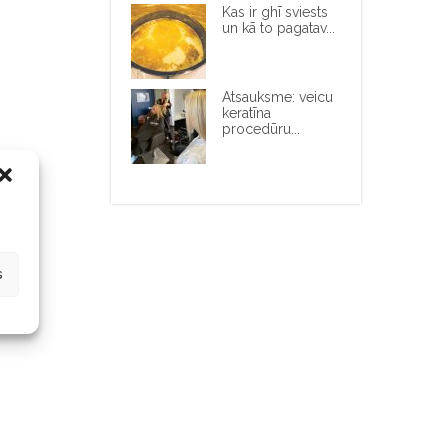
Kas ir ghī sviests
un kā to pagatav...
Atsauksme: veicu
keratīna
procedūru...
s