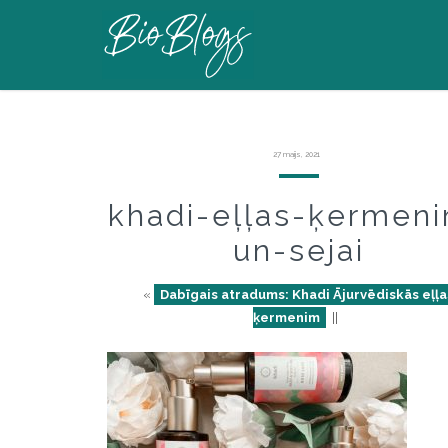
27 maijs, 2021
khadi-eļļas-ķermen
un-sejai
«
Dabīgais atradums: Khadi Ājurvēdiskās eļļa
ķermenim
||