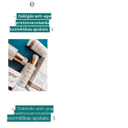
e
«
Dabīgās anti-age
pretnovecošanās
kosmētikas apskats
||
«
Dabīgās anti-age
pretnovecošanās
kosmētikas apskats
||