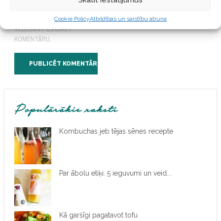
ŠAJĀ PĀRLŪKPROGRAMMĀ
NĀKAMAJAI REIZEI, KAD
Cookie Policy
Atbildības un saistību atruna
VĒLĒŠOS PIEVIENOT
KOMENTĀRU.
Populārākie raksti
Kombuchas jeb tējas sēnes recepte
Par ābolu etiķi. 5 ieguvumi un veid...
Kā garšīgi pagatavot tofu