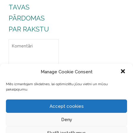
TAVAS
PĀRDOMAS
PAR RAKSTU
Manage Cookie Consent
Mēs izmantojam sīkdatnes, lai optimizētu jūsu vietni un mūsu
pakalpojumu.
Accept cookies
Deny
SAGLABĀJIET MANU VĀRDU,
E-PASTA ADRESI UN VIETNI
Skatīt iestatījumus