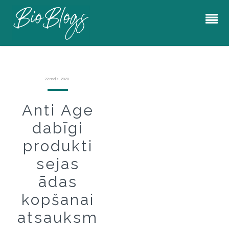
22 maijs, 2020
Anti Age
dabīgi
produkti
sejas
ādas
kopšanai
atsauksm