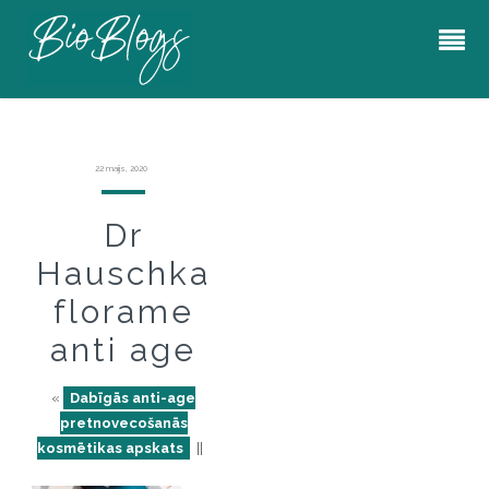
22 maijs, 2020
Dr
Hauschka
florame
anti age
«
Dabīgās anti-age
pretnovecošanās
kosmētikas apskats
||