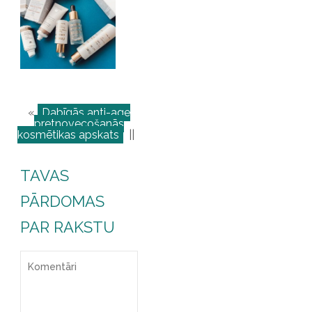
«
Dabīgās anti-age
pretnovecošanās
kosmētikas apskats
||
TAVAS
PĀRDOMAS
PAR RAKSTU