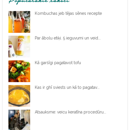
Populārākie raksti
Kombuchas jeb tējas sēnes recepte
Par ābolu etiķi. 5 ieguvumi un veid...
Kā garšīgi pagatavot tofu
Kas ir ghī sviests un kā to pagatav...
Atsauksme: veicu keratīna procedūru...