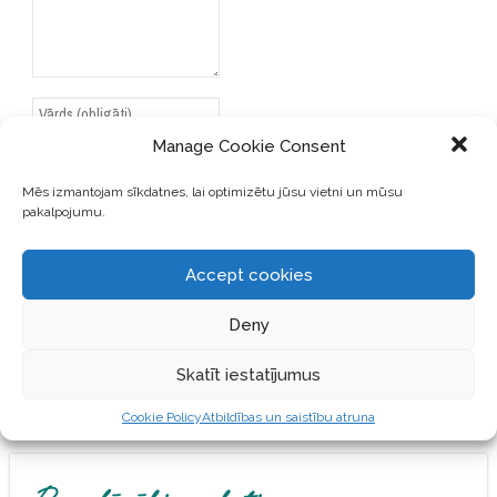
Manage Cookie Consent
Mēs izmantojam sīkdatnes, lai optimizētu jūsu vietni un mūsu
pakalpojumu.
SAGLABĀJIET MANU VĀRDU,
E-PASTA ADRESI UN VIETNI
ŠAJĀ PĀRLŪKPROGRAMMĀ
Accept cookies
NĀKAMAJAI REIZEI, KAD
VĒLĒŠOS PIEVIENOT
Deny
KOMENTĀRU.
Skatīt iestatījumus
Cookie Policy
Atbildības un saistību atruna