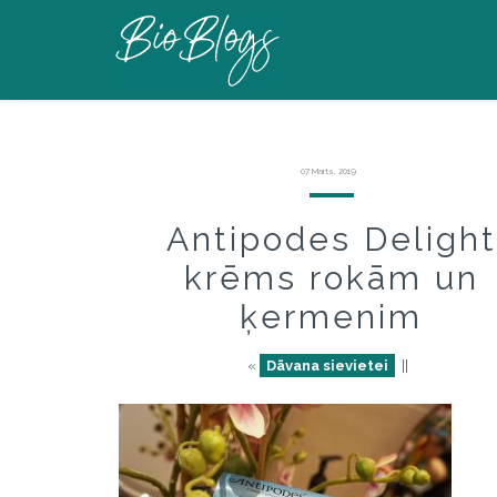
07 Marts, 2019
Antipodes Delight
krēms rokām un
ķermenim
«
Dāvana sievietei
||