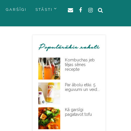
GARŠĪGI
STĀSTI
Populārākie raksti
Kombuchas jeb
tējas sēnes
recepte
Par ābolu etiķi. 5
ieguvumi un veid...
Kā garšīgi
pagatavot tofu