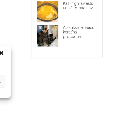
Kas ir ghī sviests
un kā to pagatav...
Atsauksme: veicu
keratīna
procedūru...
s