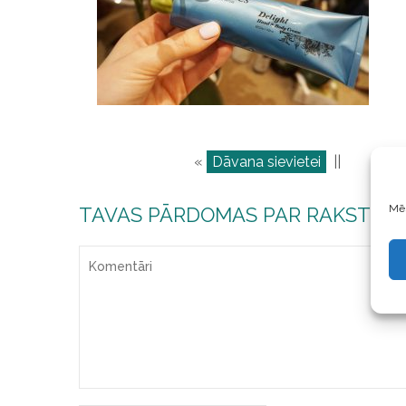
«
Dāvana sievietei
||
Mēs
TAVAS PĀRDOMAS PAR RAKSTU